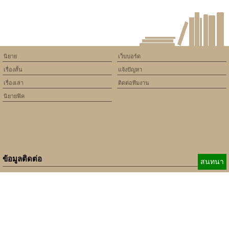
นิยาย
เว็บบอร์ด
เรื่องสั้น
แจ้งปัญหา
เรื่องเล่า
ติดต่อทีมงาน
นิยายฟิค
ข้อมูลติดต่อ
สนทนา
E-mail:
b_beginner@hotmail.com
xbeginner01@gmail.com
เบอร์ติดต่อ:
084-360-5931