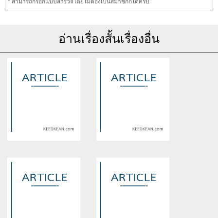
* สามารถกรอกแบบสำรวจโดยไม่ต้องเป็นสมาชิกก็ได้ครับ
อ่านเรื่องสั้นเรื่องอื่น
Warning
: Use of undefined
Warning
: Use of undefined
constant article_topic -
constant article_topic -
assumed 'article_topic' (this
assumed 'article_topic' (this
will throw an Error in a future
will throw an Error in a future
version of PHP) in
version of PHP) in
/home/keedkean/domains/keedkean.com/public_html/include/article/sh
/home/keedkean/domains/keedkean.com/pub
on line
534
on line
534