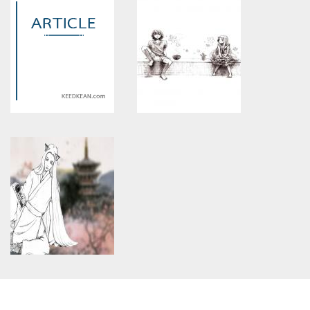
constant article_topic -
constant article_topic -
assumed 'article_topic' (this
assumed 'article_topic' (this
will throw an Error in a future
will throw an Error in a future
version of PHP) in
version of PHP) in
/home/keedkean/domains/keedkean.com/public_html/include/article/sh
/home/keedkean/domains/keedkean.com/pub
on line
534
on line
534
(short fic) EXO ChanBeak รัก
แว่น>///<
นะ!! นายรุ่นพี่ของผม!
Warning
: Use of undefined
Warning
: Use of undefined
constant article_topic -
constant article_topic -
assumed 'article_topic' (this
assumed 'article_topic' (this
will throw an Error in a future
will throw an Error in a future
version of PHP) in
version of PHP) in
/home/keedkean/domains/keedkean.com/public_html/include/article/sh
/home/keedkean/domains/keedkean.com/pub
on line
534
on line
534
รักไร้พรมแดน
อดีต...
Warning
: Use of undefined
constant article_topic -
assumed 'article_topic' (this