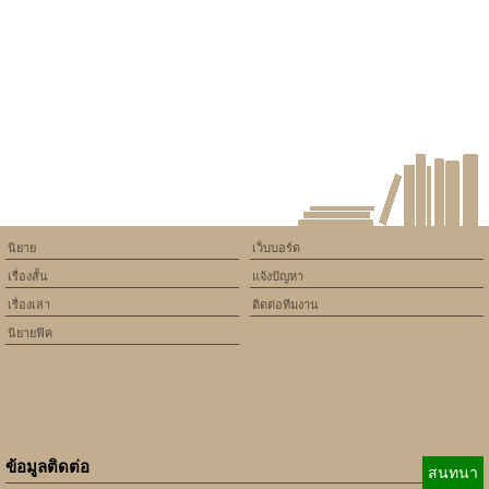
will throw an Error in a future
version of PHP) in
/home/keedkean/domains/keedkean.com/public_html/include/article/sh
on line
534
รักนิรันดร์ 永远爱你
นิยาย
เว็บบอร์ด
เรื่องสั้น
แจ้งปัญหา
เรื่องเล่า
ติดต่อทีมงาน
นิยายฟิค
ข้อมูลติดต่อ
สนทนา