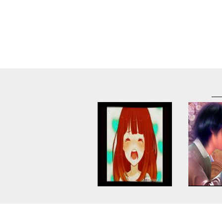
Warning
: Use of undefined
Warning
: U
constant article_topic -
constant a