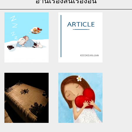
อ่านเรื่องสั้นเรื่องอื่น
Warning
: Use of undefined
Warning
: Use of undefined
constant article_topic -
constant article_topic -
assumed 'article_topic' (this
assumed 'article_topic' (this
will throw an Error in a future
will throw an Error in a future
version of PHP) in
version of PHP) in
/home/keedkean/domains/keedkean.com/public_html/include/article/sh
/home/keedkean/domains/keedkean.com/pub
on line
534
on line
534
(Fic Undertale Sans x reader)
[นิยาย] {Fic Naruto}ซีรีย์รักที่
Ketchup
ทรมาน