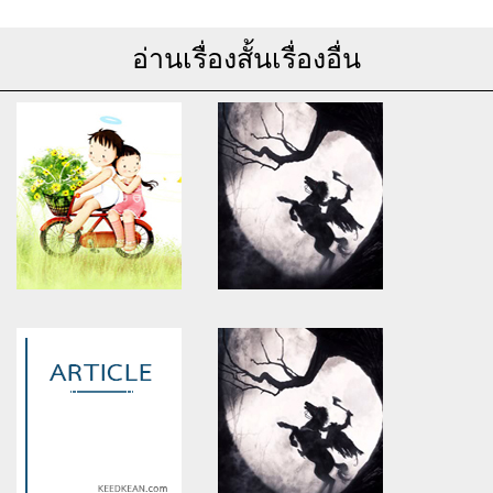
อ่านเรื่องสั้นเรื่องอื่น
Warning
: Use of undefined
Warning
: Use of undefined
constant article_topic -
constant article_topic -
assumed 'article_topic' (this
assumed 'article_topic' (this
will throw an Error in a future
will throw an Error in a future
version of PHP) in
version of PHP) in
/home/keedkean/domains/keedkean.com/public_html/include/article/sh
/home/keedkean/domains/keedkean.com/pub
on line
534
on line
534
guestblognet
ชายเดี่ยวลูกครึ่ง18+++