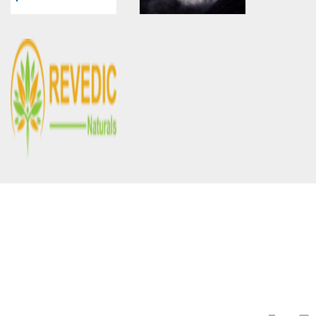
Warning
: Use of undefined
Warning
: Use of undefined
constant article_topic -
constant article_topic -
assumed 'article_topic' (this
assumed 'article_topic' (this
will throw an Error in a future
will throw an Error in a future
version of PHP) in
version of PHP) in
/home/keedkean/domains/keedkean.com/public_html/include/article/sh
/home/keedkean/domains/keedkean.com/pub
on line
534
on line
534
whotplace
หวานติดใจ18+++
Warning
: Use of undefined
constant article_topic -
assumed 'article_topic' (this
will throw an Error in a future
version of PHP) in
/home/keedkean/domains/keedkean.com/public_html/include/article/sh
on line
534
LOGO For Taj Mahal Made By
Tajmahalinagra.Com