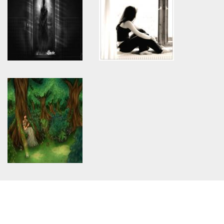
will throw an Error in a future
will throw an Error in a future
version of PHP) in
version of PHP) in
/home/keedkean/domains/keedkean.com/public_html/include/article/sh
/home/keedkean/domains/keedkean.com/pub
on line
534
on line
534
ของขวัญ
ห้วงหนึ่งของความคิด
Warning
: Use of undefined
Warning
: Use of undefined
constant article_topic -
constant article_topic -
assumed 'article_topic' (this
assumed 'article_topic' (this
will throw an Error in a future
will throw an Error in a future
version of PHP) in
version of PHP) in
/home/keedkean/domains/keedkean.com/public_html/include/article/sh
/home/keedkean/domains/keedkean.com/pub
on line
534
on line
534
#เล่นเกมเป็นผี
กอดไม่ได้
Warning
: Use of undefined
constant article_topic -
assumed 'article_topic' (this
will throw an Error in a future
version of PHP) in