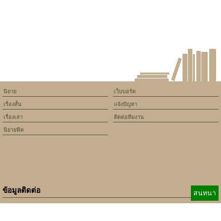
/home/keedkean/domains/keedkean.com/public_html/include/article/sh
on line
534
รักสุดท้ายในป่าใหญ่
นิยาย
เว็บบอร์ด
เรื่องสั้น
แจ้งปัญหา
เรื่องเล่า
ติดต่อทีมงาน
นิยายฟิค
ข้อมูลติดต่อ
สนทนา
E-mail:
b_beginner@hotmail.com
xbeginner01@gmail.com