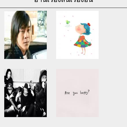
Warning
: Use of undefined
Warning
: Use of undefined
constant article_topic -
constant article_topic -
assumed 'article_topic' (this
assumed 'article_topic' (this
will throw an Error in a future
will throw an Error in a future
version of PHP) in
version of PHP) in
/home/keedkean/domains/keedkean.com/public_html/include/article/sh
/home/keedkean/domains/keedkean.com/pub
on line
534
on line
534
[ชีวิตจริง] สาวน้อยชาวเมียนมาร์
กฏของคนแอบรัก = อย่าตั้ง
ผู้ไร้เดียงสา
ความหวัง