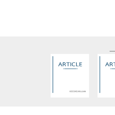
Warning
: Use of undefined
Warning
: U
constant article_topic -
constant a