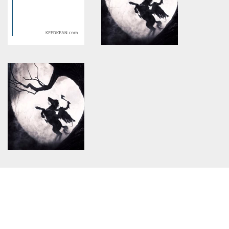
/home/keedkean/domains/keedkean.com/public_html/include/article/sh
/home/keedkean/domains/keedkean.com/pub
on line
534
on line
534
ได้ลองทีเดียว ติดใจยาวเลยค่ะ
น้องเปิ้ล 18+++
18+++
Warning
: Use of undefined
Warning
: Use of undefined
constant article_topic -
constant article_topic -
assumed 'article_topic' (this
assumed 'article_topic' (this
will throw an Error in a future
will throw an Error in a future
version of PHP) in
version of PHP) in
/home/keedkean/domains/keedkean.com/public_html/include/article/sh
/home/keedkean/domains/keedkean.com/pub
on line
534
on line
534
ห่างผัว 18+++
เมื่อเมียติดใจเพื่อนผัว 18+++
Warning
: Use of undefined
constant article_topic -
assumed 'article_topic' (this
will throw an Error in a future
version of PHP) in
/home/keedkean/domains/keedkean.com/public_html/include/article/sh
on line
534