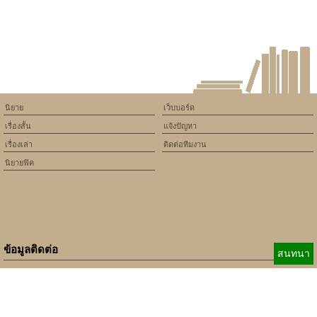
พ่อผัวสุดมัน 18+++
นิยาย
เว็บบอร์ด
เรื่องสั้น
แจ้งปัญหา
เรื่องเล่า
ติดต่อทีมงาน
นิยายฟิค
ข้อมูลติดต่อ
สนทนา
E-mail:
b_beginner@hotmail.com
xbeginner01@gmail.com
เบอร์ติดต่อ:
084-360-5931