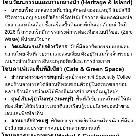
โซนวัฒนธรรมและเกาะกลางน้ำ (Heritage & Island)
เกาะเกร็ด:
แหล่งท่องเที่ยวสัญลักษณ์ของนนทบุรี สัมผัสวิถี
ชีวิตชาวมอญ ชมเจดีย์เอียงที่วัดปรมัยยิกาวาส ชิมทอดมันหน่อ
กะลา และเดินเลือกซื้อเครื่องปั้นดินเผาที่เป็นเอกลักษณ์ ในปี
2026 นี้ เกาะเกร็ดมีการรณรงค์การท่องเที่ยวแบบไร้ขยะ (Zero
Waste) ที่น่าสนใจมาก
วัดเฉลิมพระเกียรติวรวิหาร:
วัดที่มีสถาปัตยกรรมแบบผสม
ผสานไทย-จีนที่สวยงามและสงบเงียบ ตั้งอยู่ริมแม่น้ำเจ้าพระยา
เหมาะสำหรับการเดินชมพุทธศิลป์และการถ่ายภาพ
โซนคาเฟ่และพื้นที่สีเขียว (Cafe & Green Space)
ย่านบางกรวย-ราชพฤกษ์:
ศูนย์รวมคาเฟ่ Specialty Coffee
และร้านอาหารสไตล์สวนที่หลบซ่อนตัวอยู่ในตรอกซอกซอย
หลายร้านมีการนำผลไม้ท้องถิ่นมาสร้างสรรค์เมนูใหม่ๆ
ศูนย์เรียนรู้ป่าในกรุง (นนทบุรี):
พื้นที่สีเขียวแห่งใหม่ที่ให้นัก
ท่องเที่ยวได้สัมผัสธรรมชาติและเรียนรู้ระบบนิเวศของป่าชาย
เลนและพืชท้องถิ่น
สวนมาลัยบัวชมพู:
พิกัดถ่ายรูปยอดฮิตในเขตไทรน้อยที่มีทุ่ง
บัวสีสวยและบรรยากาศแบบบ้านสวนขนานแท้
โซนตลาดและอาหาร (Market & Gastronomy)