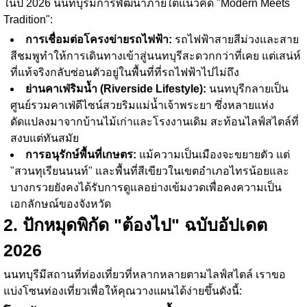
ในปี 2026 นนทบุรีมีการพัฒนาภายใต้แนวคิด "Modern Meets
Tradition":
การเชื่อมต่อโครงข่ายรถไฟฟ้า:
รถไฟฟ้าสายสีม่วงและสาย
สีชมพูทำให้การเดินทางเข้าสู่นนทบุรีสะดวกกว่าที่เคย แต่เสน่ห์
ที่แท้จริงกลับซ่อนตัวอยู่ในพื้นที่ที่รถไฟฟ้าไปไม่ถึง
ย่านคาเฟ่ริมน้ำ (Riverside Lifestyle):
นนทบุรีกลายเป็น
ศูนย์รวมคาเฟ่ดีไซน์สวยริมแม่น้ำเจ้าพระยา ซึ่งหลายแห่ง
ดัดแปลงมาจากบ้านไม้เก่าและโรงงานเดิม สะท้อนไลฟ์สไตล์ที่
สงบแต่ทันสมัย
การอนุรักษ์พื้นที่เกษตร:
แม้ความเป็นเมืองจะขยายตัว แต่
"สวนทุเรียนนนท์" และพื้นที่สีเขียวในเขตอำเภอไทรน้อยและ
บางกรวยยังคงได้รับการดูแลอย่างเข้มงวดเพื่อคงความเป็น
เอกลักษณ์ของจังหวัด
2. ปักหมุดพิกัด "ต้องไป" ฉบับอัปเดต
2026
นนทบุรีมีสถานที่ท่องเที่ยวที่หลากหลายตามไลฟ์สไตล์ เราขอ
แบ่งโซนท่องเที่ยวเพื่อให้คุณวางแผนได้ง่ายขึ้นดังนี้: