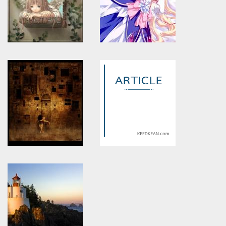
Warning
: Use of undefined
Warning
: Use of undefined
constant article_topic -
constant article_topic -
assumed 'article_topic' (this
assumed 'article_topic' (this
will throw an Error in a future
will throw an Error in a future
version of PHP) in
version of PHP) in
/home/keedkean/domains/keedkean.com/public_html/include/article/sh
/home/keedkean/domains/keedkean.com/pub
on line
534
on line
534
สะกิดรักทักหัวใจ
น่ารักจัง
Warning
: Use of undefined
Warning
: Use of undefined
constant article_topic -
constant article_topic -
assumed 'article_topic' (this
assumed 'article_topic' (this
will throw an Error in a future
will throw an Error in a future
version of PHP) in
version of PHP) in
/home/keedkean/domains/keedkean.com/public_html/include/article/sh
/home/keedkean/domains/keedkean.com/pub
on line
534
on line
534