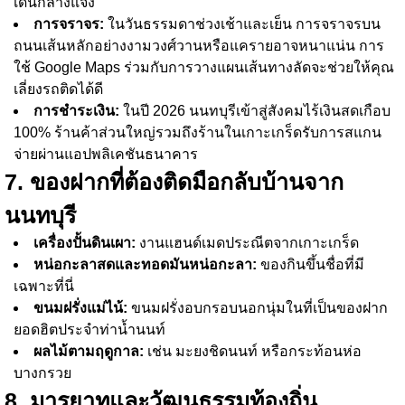
เดินกลางแจ้ง
การจราจร:
ในวันธรรมดาช่วงเช้าและเย็น การจราจรบน
ถนนเส้นหลักอย่างงามวงศ์วานหรือแครายอาจหนาแน่น การ
ใช้ Google Maps ร่วมกับการวางแผนเส้นทางลัดจะช่วยให้คุณ
เลี่ยงรถติดได้ดี
การชำระเงิน:
ในปี 2026 นนทบุรีเข้าสู่สังคมไร้เงินสดเกือบ
100% ร้านค้าส่วนใหญ่รวมถึงร้านในเกาะเกร็ดรับการสแกน
จ่ายผ่านแอปพลิเคชันธนาคาร
7. ของฝากที่ต้องติดมือกลับบ้านจาก
นนทบุรี
เครื่องปั้นดินเผา:
งานแฮนด์เมดประณีตจากเกาะเกร็ด
หน่อกะลาสดและทอดมันหน่อกะลา:
ของกินขึ้นชื่อที่มี
เฉพาะที่นี่
ขนมฝรั่งแม่ไน้:
ขนมฝรั่งอบกรอบนอกนุ่มในที่เป็นของฝาก
ยอดฮิตประจำท่าน้ำนนท์
ผลไม้ตามฤดูกาล:
เช่น มะยงชิดนนท์ หรือกระท้อนห่อ
บางกรวย
8. มารยาทและวัฒนธรรมท้องถิ่น