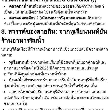
ตลาดท่าน้ำนนท์:
แหล่งรวมของอร่อยระดับตำนาน ตั้งแต่
เป็ดพะโล้ ขนมปังเจ้าดัง ไปจนถึงกุ้งแม่น้ำเผาตัวโต
ตลาดนัดจตุจักร 2 (เมืองทองธานี) และตลาดมะลิ:
แหล่ง
ช้อปปิ้งและสตรีทฟู้ดยามค่ำคืนที่คึกคักที่สุดในย่านแจ้งวัฒนะ
3. สวรรค์ของสายกิน: จากทุเรียนนนท์ยัน
ร้านอาหารริมน้ำ
นนทบุรีคือเมืองที่มีรากเหง้าอาหารที่แข็งแกร่งและมีความหลาก
หลาย:
ทุเรียนนนท์:
ราชาแห่งทุเรียนที่มีรสชาติเป็นเอกลักษณ์และ
หาทานยากที่สุด ในปี 2026 มีกิจกรรมชมสวนและประมูล
ทุเรียนที่ดึงดูดนักท่องเที่ยวจากทั่วโลก
กุ้งแม่น้ำเจ้าพระยา:
ร้านอาหารริมน้ำในนนทบุรีขึ้นชื่อเรื่อง
กุ้งแม่น้ำสดๆ เผาด้วยเตาถ่าน ทานคู่กับน้ำจิ้มซีฟู้ดรสเด็ด
อาหารไทยต้นตำรับ:
นนทบุรีมีร้านอาหารไทยเก่าแก่หลาย
แห่งที่ยังคงรักษาสูตรดั้งเดิม เช่น แกงมัสมั่น และขนมไทยมงคล
จากเกาะเกร็ด