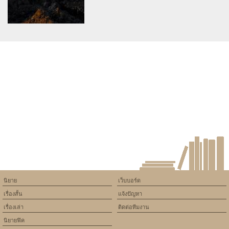
ในวันที่มืดมน
คำโดนใจ .. ..
Warning
: Use of undefined
constant article_topic -
assumed 'article_topic' (this
will throw an Error in a future
version of PHP) in
/home/keedkean/domains/keedkean.com/public_html/include/article/sh
on line
534
Love High School โรงเรียนรัก
ฝึกหัดใจยัยจอมจุ้น
นิยาย
เว็บบอร์ด
เรื่องสั้น
แจ้งปัญหา
เรื่องเล่า
ติดต่อทีมงาน
นิยายฟิค