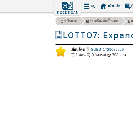
เมนู
หน้าหลัก
น
KEEDKEAN
หน้าแรก
รวมเรื่องสั้นทั้งหมด
ส
LOTTO7: Expand
เขียนโดย
GUEST1729089959
-
1 ตอน
0 วิจารณ์
708 อ่าน