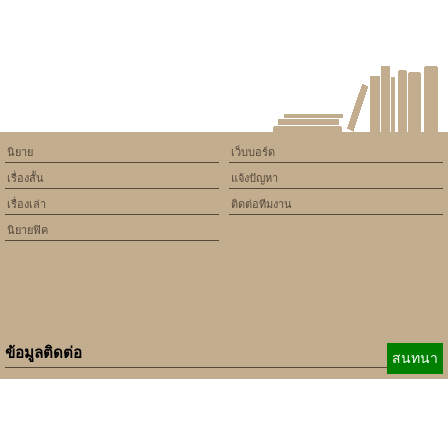
แองจี้ บินหนีไป
นิยาย
เว็บบอร์ด
เรื่องสั้น
แจ้งปัญหา
เรื่องเล่า
ติดต่อทีมงาน
นิยายฟิค
ข้อมูลติดต่อ
สนทนา
E-mail:
b_beginner@hotmail.com
xbeginner01@gmail.com
เบอร์ติดต่อ:
084-360-5931