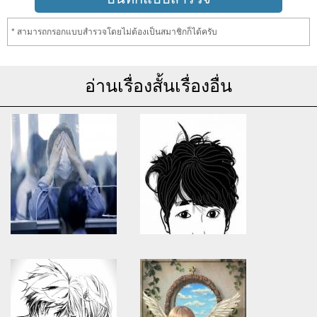
* สามารถกรอกแบบสำรวจโดยไม่ต้องเป็นสมาชิกก็ได้ครับ
อ่านเรื่องสั้นเรื่องอื่น
Warning
: Use of undefined
Warning
: Use of undefined
constant article_topic -
constant article_topic -
assumed 'article_topic' (this
assumed 'article_topic' (this
will throw an Error in a future
will throw an Error in a future
version of PHP) in
version of PHP) in