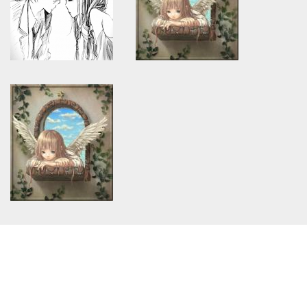
/home/keedkean/domains/keedkean.com/public_html/include/article/sh
/home/keedkean/domains/keedkean.com/pub
on line
534
on line
534
[chanbaek]พี่ชานสายเบิร์น
My Prince
Warning
: Use of undefined
Warning
: Use of undefined
constant article_topic -
constant article_topic -
assumed 'article_topic' (this
assumed 'article_topic' (this
will throw an Error in a future
will throw an Error in a future
version of PHP) in
version of PHP) in
/home/keedkean/domains/keedkean.com/public_html/include/article/sh
/home/keedkean/domains/keedkean.com/pub
on line
534
on line
534
คำสุดท้าย
The last hope
Warning
: Use of undefined
constant article_topic -
assumed 'article_topic' (this
will throw an Error in a future
version of PHP) in
/home/keedkean/domains/keedkean.com/public_html/include/article/sh
on line
534