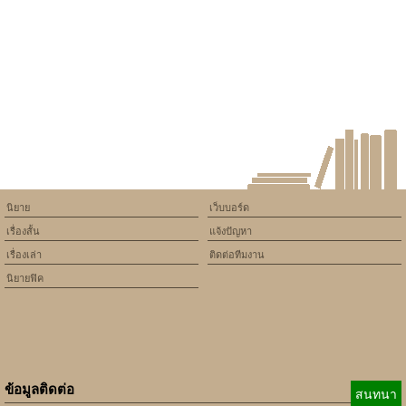
will throw an Error in a future
version of PHP) in
/home/keedkean/domains/keedkean.com/public_html/include/article/sh
on line
534
มิจฉาชีพผ้าเหลือง
นิยาย
เว็บบอร์ด
เรื่องสั้น
แจ้งปัญหา
เรื่องเล่า
ติดต่อทีมงาน
นิยายฟิค
ข้อมูลติดต่อ
สนทนา