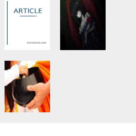
constant article_topic -
constant article_topic -
assumed 'article_topic' (this
assumed 'article_topic' (this
will throw an Error in a future
will throw an Error in a future
version of PHP) in
version of PHP) in
/home/keedkean/domains/keedkean.com/public_html/include/article/sh
/home/keedkean/domains/keedkean.com/pub
on line
534
on line
534
High-Profile Independent Call
ใครกันที่กล่าวเอาไว้
Girls In Pune Escorts
Warning
: Use of undefined
Warning
: Use of undefined
constant article_topic -
constant article_topic -
assumed 'article_topic' (this
assumed 'article_topic' (this
will throw an Error in a future
will throw an Error in a future
version of PHP) in
version of PHP) in
/home/keedkean/domains/keedkean.com/public_html/include/article/sh
/home/keedkean/domains/keedkean.com/pub
on line
534
on line
534
ติดหมอนวด18+
ยมทูตสาว
Warning
: Use of undefined
constant article_topic -
assumed 'article_topic' (this