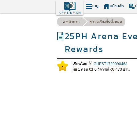
เมนู
หน้าหลัก
น
KEEDKEAN
หน้าแรก
รวมเรื่องสั้นทั้งหมด
25PH Arena Eve
Rewards
เขียนโดย
GUEST1729090468
-
1 ตอน
0 วิจารณ์
473 อ่าน