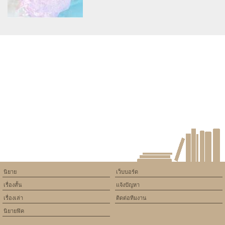
รักเเท้ที่สั่นๆ
การรอเธอค่อย
Warning
: Use of undefined
constant article_topic -
assumed 'article_topic' (this
will throw an Error in a future
version of PHP) in
/home/keedkean/domains/keedkean.com/public_html/include/article/sh
on line
534
เรื่องสั้นสนั่นหัวใจ
นิยาย
เว็บบอร์ด
เรื่องสั้น
แจ้งปัญหา
เรื่องเล่า
ติดต่อทีมงาน
นิยายฟิค