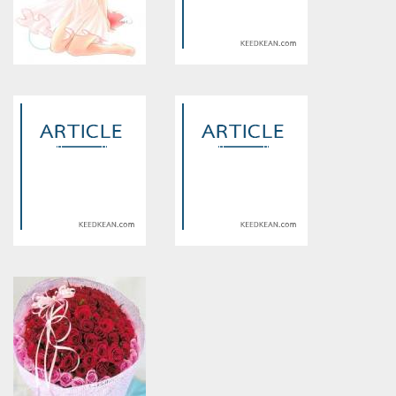
Warning
: Use of undefined
Warning
: Use of undefined
constant article_topic -
constant article_topic -
assumed 'article_topic' (this
assumed 'article_topic' (this
will throw an Error in a future
will throw an Error in a future
version of PHP) in
version of PHP) in
/home/keedkean/domains/keedkean.com/public_html/include/article/sh
/home/keedkean/domains/keedkean.com/pub
on line
534
on line
534
เพราะใจได้แค่นี้
เคยรักใครมากกว่าเธอไม่??
Warning
: Use of undefined
Warning
: Use of undefined
constant article_topic -
constant article_topic -
assumed 'article_topic' (this
assumed 'article_topic' (this
will throw an Error in a future
will throw an Error in a future
version of PHP) in
version of PHP) in
/home/keedkean/domains/keedkean.com/public_html/include/article/sh
/home/keedkean/domains/keedkean.com/pub
on line
534
on line
534