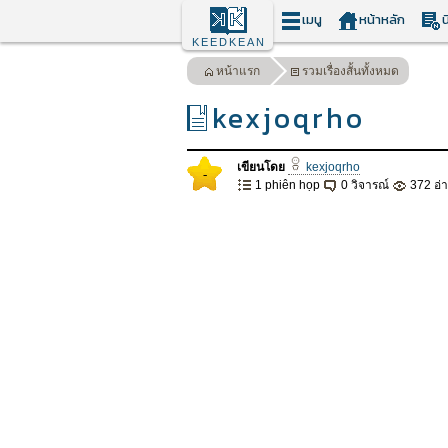
เมนู
หน้าหลัก
น
KEEDKEAN
หน้าแรก
รวมเรื่องสั้นทั้งหมด
kexjoqrho
เขียนโดย
kexjoqrho
-
1 phiên họp
0 วิจารณ์
372 อ่