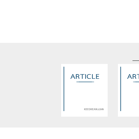
Warning
: Use of undefined
Warning
: U
constant article_topic -
constant a