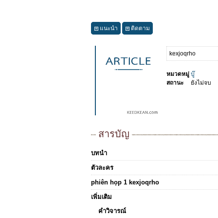
แนะนำ
ติดตาม
kexjoqrho
หมวดหมู่
บู๊
สถานะ
ยังไม่จบ
สารบัญ
บทนำ
ตัวละคร
phiên họp 1 kexjoqrho
เพิ่มเติม
คำวิจารณ์