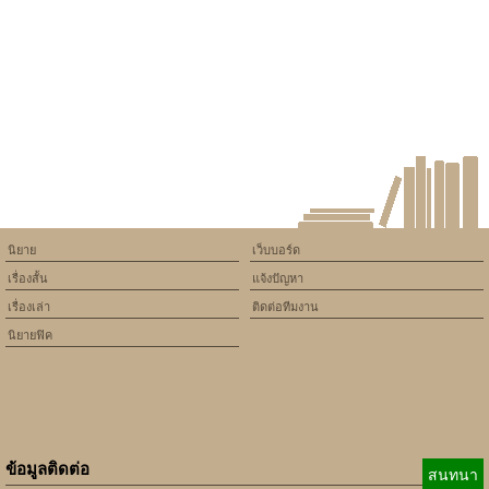
will throw an Error in a future
version of PHP) in
/home/keedkean/domains/keedkean.com/public_html/include/article/sh
on line
534
ลาฟรอล่าแอนท์โนอาห์กับความ
รักที่หายไป
นิยาย
เว็บบอร์ด
เรื่องสั้น
แจ้งปัญหา
เรื่องเล่า
ติดต่อทีมงาน
นิยายฟิค
ข้อมูลติดต่อ
สนทนา