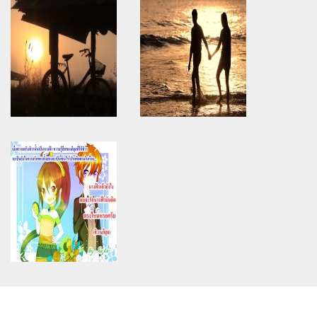
constant article_topic -
constant article_topic -
assumed 'article_topic' (this
assumed 'article_topic' (this
will throw an Error in a future
will throw an Error in a future
version of PHP) in
version of PHP) in
/home/keedkean/domains/keedkean.com/public_html/include/article/sh
/home/keedkean/domains/keedkean.com/pub
on line
534
on line
534
การเดินทางแห่งรัก
จุดสุดท้าย.......
Warning
: Use of undefined
Warning
: Use of undefined
constant article_topic -
constant article_topic -
assumed 'article_topic' (this
assumed 'article_topic' (this
will throw an Error in a future
will throw an Error in a future
version of PHP) in
version of PHP) in
/home/keedkean/domains/keedkean.com/public_html/include/article/sh
/home/keedkean/domains/keedkean.com/pub
on line
534
on line
534
คนบนภู ครูบนดอย
สำคัญหรือจำเป็น
Warning
: Use of undefined
constant article_topic -
assumed 'article_topic' (this