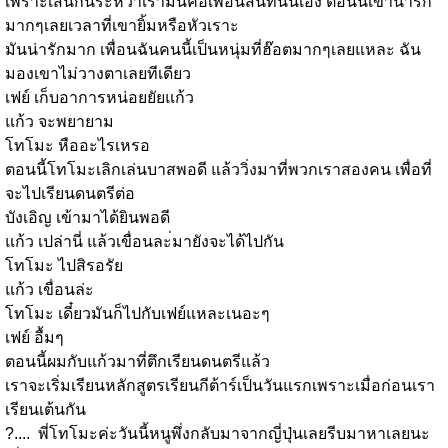
เพราะเส้นกั้นระหว่าเรามันคือเพื่อนสนิทนั้นเอง ตอนนี้เขาน่ารัก
มากๆเลยเวลาที่เขายิ้มหรือหัวเราะ
มันน่ารักมาก เพื่อนฉันคนนี้เป็นหนุ่มที่ฮ๊อตมากๆเลยแหละ ฉัน
มองเขาไม่วางตาเลยทีเดียว
เฟย์ เก็บอาการหน่อยยัยแก้ว
แก้ว จะพยายาม
โทโมะ หืออะไรเหรอ
ตอนนี้โทโมะเลิกเล่นบาสพอดี แล้ววิ่งมาที่พวกเราสองคน เพื่อที่
จะไปเรียนดนตรีต่อ
บังเอิญ เข้ามาได้ยินพอดี
แก้ว เปล่านี่ แล้วเขื่อนละ่มายังจะได้ไปกัน
โทโมะ ไปสิรอรัย
แก้ว เขื่อนล่ะ
โทโมะ เดี๋ยวมันก็ไปกับเฟย์แหละเนอะๆ
เฟย์ อื้มๆ
ตอนนี้ผมกับแก้วมาที่ตึกเรียนดนตรีแล้ว
เราจะเริ่มเรียนหลักสูตรเรียนกีต้าร์เป็นวันแรกเพราะเมื่อก่อนเรา
เรียนเต้นกัน
?.... พี่โทโมะค่ะวันนี้หนูพึ่งกลับมาจากญี่ปุ่นเลยรีบมาหาเลยนะ