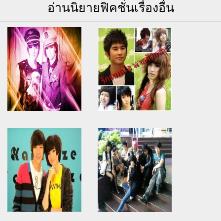
อ่านนิยายฟิคชั่นเรื่องอื่น
Warning
: Use of undefined
Warning
: Use of undefined
constant article_topic -
constant article_topic -
assumed 'article_topic' (this
assumed 'article_topic' (this
will throw an Error in a future
will throw an Error in a future
version of PHP) in
version of PHP) in
/home/keedkean/domains/keedkean.com/public_html/include/article/sh
/home/keedkean/domains/keedkean.com/pub
on line
534
on line
534
Aristocracy of School รักเธอนะ
รักหมดใจนายตัวแสบ
เจ้าหญิงของผม