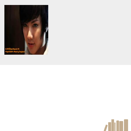
Warning
: Use of undefined
Warning
: Use of undefined
constant article_topic -
constant article_topic -
assumed 'article_topic' (this
assumed 'article_topic' (this
will throw an Error in a future
will throw an Error in a future
version of PHP) in
version of PHP) in
/home/keedkean/domains/keedkean.com/public_html/include/article/sh
/home/keedkean/domains/keedkean.com/pub
on line
534
on line
534
Top friend FFK
รักนายแวมไพร์ของฉัน
Warning
: Use of undefined
constant article_topic -
assumed 'article_topic' (this
will throw an Error in a future
version of PHP) in
/home/keedkean/domains/keedkean.com/public_html/include/article/sh
on line
534
เเวมไพร์ที่เลิฟ