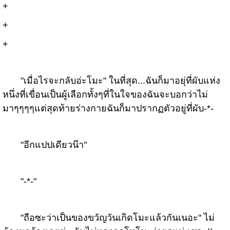
+
+
+
"เมื่อไรจะกลับอ่ะโมะ" ในที่สุด...ฉันก็มาอยุ่ที่ผับแห่ง
หนึ่งที่เขื่อนเป็นผู้เลือกทั้งๆที่ในใจของฉันจะบอกว่าไม่
มาๆๆๆๆแต่สุดท้ายร่างกายฉันก็มาปรากฏตัวอยู่ที่ผับ-*-
"อีกแปปเดียวน๊า"
"-*-"
"ถือซะว่าเป็นของขวัญวันเกิดโมะแล้วกันเนอะ" ไม่