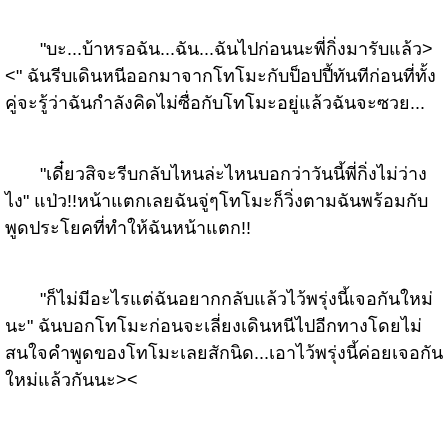
"บะ...บ้าหรอฉัน...ฉัน...ฉันไปก่อนนะพี่กิ่งมารับแล้ว>
<" ฉันรีบเดินหนีออกมาจากโทโมะกับป็อปปี้ทันทีก่อนที่ทั้ง
คู่จะรู้ว่าฉันกำลังคิดไม่ซื่อกับโทโมะอยู่แล้วฉันจะซวย...
"เดี๋ยวสิจะรีบกลับไหนล่ะไหนบอกว่าวันนี้พี่กิ่งไม่ว่าง
ไง" แป่ว!!หน้าแตกเลยฉันจู่ๆโทโมะก็วิ่งตามฉันพร้อมกับ
พูดประโยคที่ทำให้ฉันหน้าแตก!!
"ก็ไม่มีอะไรแต่ฉันอยากกลับแล้วไว้พรุ่งนี้เจอกันใหม่
นะ" ฉันบอกโทโมะก่อนจะเลี่ยงเดินหนีไปอีกทางโดยไม่
สนใจคำพูดของโทโมะเลยสักนิด...เอาไว้พรุ่งนี้ค่อยเจอกัน
ใหม่แล้วกันนะ><