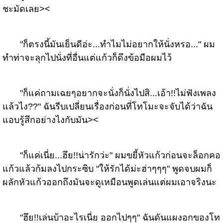
ชะมัดเลย><
"ก็ตรงนี้มันเย็นดีอ่ะ...ทำไมไม่อยากให้นั่งหรอ..." ผม
ทำท่าจะลุกไปนั่งที่อื่นแต่แก้วก็ดึงข้อมือผมไว้
"ก็แค่ถามเฉยๆอยากจะนั่งก็นั่งไปสิ...เอ้า!!ไม่ฟังเพลง
แล้วไง??" ฉันรีบเปลี่ยนเรื่องก่อนที่โทโมะจะจับได้ว่าฉัน
แอบรู้สึกอย่างไงกับมัน><
"ก็แค่เนี่ย...ฮึย!!น่ารักว่ะ" ผมขยี้หัวแก้วก่อนจะล็อกคอ
แก้วแล้วก้มลงไปกระซิบ "ให้รักได้ม่ะฮ่าๆๆๆ" พูดจบผมก็
ผลักหัวแก้วออกถึงมันจะดูเหมือนพูดเล่นแต่ผมเอาจริงนะ
"ฮึย!!เล่นบ้าอะไรเนี่ย ออกไปๆๆ" ฉันดันแผงอกของโท