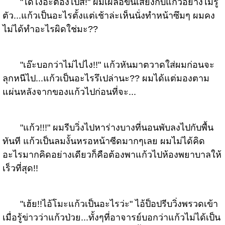
"ได้ไงอ่ะต้องไปสิ!" ผมเผลอขึ้นเสียงกับแก้วอย่างไม่รู้
ตัว...แก้วเป็นอะไรตั้งแต่เช้าล่ะเห็นนั่งทำหน้าซึมๆ ผมคง
ไม่ได้ทำอะไรผิดใช่มะ??
"เอ๊ะบอกว่าไม่ไปไง!!" แก้วหันมาตวาดใส่ผมก่อนจะ
ลุกหนีไป...แก้วเป็นอะไรรึเปล่านะ?? ผมได้แต่มองตาม
แผ่นหลังจากของแก้วไปก่อนที่จะ...
"แก้ว!!!" ผมรีบวิ่งไปหาร่างบางที่นอนพับลงไปกับพื้น
ทันที แก้วเป็นลมงั้นหรอหน้าซีดมากๆเลย ผมไม่ได้คิด
อะไรมากคิดอย่างเดียวก็คือต้องพาแก้วไปห้องพยาบาลให้
เร็วที่สุด!!
"เฮ้ย!!ไอ้โมะแก้วเป็นอะไรว่ะ" ไอ้ป็อปรีบวิ่งพรวดเข้า
เมื่อรู้ข่าวว่าแก้วป่วย...ทั้งๆที่อาจารย์บอกว่าแก้วไม่ได้เป็น