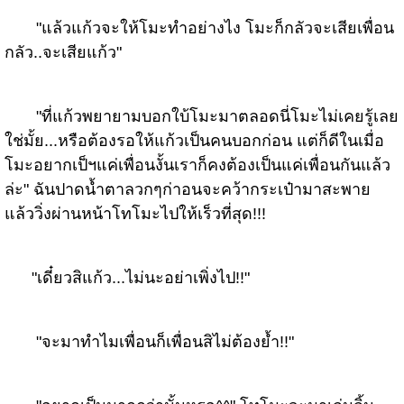
"แล้วแก้วจะให้โมะทำอย่างไง โมะก็กลัวจะเสียเพื่อน
กลัว..จะเสียแก้ว"
"ที่แก้วพยายามบอกใบ้โมะมาตลอดนี่โมะไม่เคยรู้เลย
ใช่มั้ย...หรือต้องรอให้แก้วเป็นคนบอกก่อน แต่ก็ดีในเมื่อ
โมะอยากเป็ฯแค่เพื่อนงั้นเราก็คงต้องเป็นแค่เพื่อนกันแล้ว
ล่ะ" ฉันปาดน้ำตาลวกๆก่าอนจะคว้ากระเป๋ามาสะพาย
แล้ววิ่งผ่านหน้าโทโมะไปให้เร็วที่สุด!!!
"เดี๋ยวสิแก้ว...ไม่นะอย่าเพิ่งไป!!"
"จะมาทำไมเพื่อนก็เพื่อนสิไม่ต้องย้ำ!!"