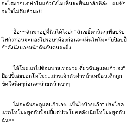
อะไรมากแต่ทำไมแก้วยังไม่เห็นจะฟื้นมาสักทีล่ะ...ผมชัก
จะใจไม่ดีแล้วนะ!!
"อื้อ~~ฉันมาอยู่ที่นีน่ได้ไงอ่ะ" ฉันขยี้ตานิดๆเพื่อปรับ
โฟกัสก่อนจะมองไปรอบๆห้องก่อนจะเห็นโทโมะกับป็อปปี้
กำลังนั่งมองหน้าฉันกันคนละฝั่ง
"ไอ้โมะแกไปซ้อมบาสเหอะว่ะเดี๋ยวฉันดูแลแก้วเอง"
ป็อปปี้เอ่ยบอกโทโมะ...ส่วนเจ้าตัวทำหน้าเหมือนเด็กถูก
ขัดใจนิดๆก่อนจะส่ายหน้าเบาๆ
"ไม่อ่ะฉันจะดูแลแก้วเอง...เป็นไงบ้างแก้ว" ประโยค
แรกโทโมะพูดกับป็อปปี้แต่ประโยคหลังเนี่ยโทโมะพูดกับ
ฉัน><