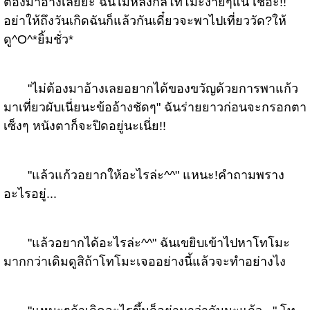
ต้องมาอ้างเลยย่ะ ฉันไม่หลงกลโทโมะง่ายๆแน่ เชอะ!!
อย่าให้ถึงวันเกิดฉันก็แล้วกันเดี๋ยวจะพาไปเที่ยววัด?ให้
ดู^O^*ยิ้มชั่ว*
"ไม่ต้องมาอ้างเลยอยากได้ของขวัญด้วยการพาแก้ว
มาเที่ยวผับเนี่ยนะข้ออ้างชัดๆ" ฉันร่ายยาวก่อนจะกรอกตา
เซ็งๆ หนังตาก็จะปิดอยู่นะเนี่ย!!
"แล้วแก้วอยากให้อะไรล่ะ^^" แหนะ!คำถามพราง
อะไรอยู่...
"แล้วอยากได้อะไรล่ะ^^" ฉันเขยิบเข้าไปหาโทโมะ
มากกว่าเดิมดูสิถ้าโทโมะเจออย่างนี้แล้วจะทำอย่างไง