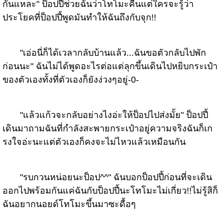
กันแหละ" ป็อปปี้ช่วยฉันว่าโทโมะคืนแต่ใครจะรู้ว่า
ประโยคที่ป็อปปี้พูดมันทำให้ฉันถึงกับจุก!!
"เอ่อนี่ก็ได้เวลากลับบ้านแล้ว...ฉันขอตัวกลับไปพัก
ก่อนนะ" ฉันไม่ได้พูดอะไรต่อแต่ลุกขึ้นเดินไปหยิบกระเป๋า
ของตัวเองทั้งที่ตัวเองก็ยังง่วงๆอยู่-0-
"แล้วแก้วจะกลับอย่างไงอ่ะให้ป็อปไปส่งมั้ย" ป็อปปี้
เดินมาถามฉันที่กำลังสะพายกระเป๋าอยู่ความจริงฉันก็เก
รงใจอ่ะนะแต่ตัวเองก็คงจะไม่ไหวแล้วเหมือนกัน
"รบกวนหน่อยนะป็อป^^" ฉันบอกป็อปปี้ก่อนที่จะเดิน
ออกไปพร้อมกันแค่ฉันกับป็อปปี้นะโทโมะไม่เกี่ยว!!ไม่รู้สิก็
ฉันอยากนอยด์โทโมะขึ้นมาซะดื้อๆ