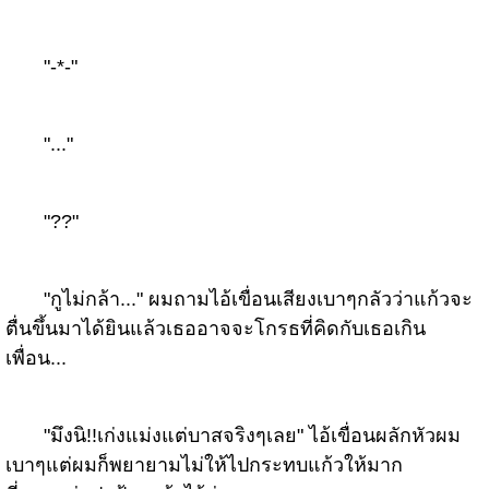
"-*-"
"..."
"??"
"กูไม่กล้า..." ผมถามไอ้เขื่อนเสียงเบาๆกลัวว่าแก้วจะ
ตื่นขึ้นมาได้ยินแล้วเธออาจจะโกรธที่คิดกับเธอเกิน
เพื่อน...
"มึงนิ!!เก่งแม่งแต่บาสจริงๆเลย" ไอ้เขื่อนผลักหัวผม
เบาๆแต่ผมก็พยายามไม่ให้ไปกระทบแก้วให้มาก