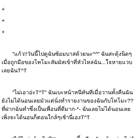
+
+
+
"แก้ว!!วันนี้ไปดูฉันซ้อมบาสด้วยนะ^^" ฉันสะดุ้งนิดๆ
เมื่อถูกมือของโทโมะสัมผัสเข้าที่หัวไหล่ฉัน...ใจหายแวบ
เลยฉันT^T
"ไม่เอาอ่ะT^T" ฉันเบะหน้าหนีทันทีเมื่อวานทั้งคืนฉัน
ยังไม่ได้นอนเลยมัวแต่นั่งทำรายงานของฉันกับโทโมะ??
ที่ฝากฉันทำซึ่งเป็นเพื่อนที่ดีมาก-*- ฉันเลยไม่ได้นอนเลย
เพิ่งจะได้นอนก็ตอนใกล้ๆเช้านี่เองT^T