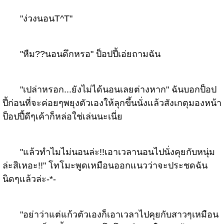
"ง่วงนอนT^T"
"หืม??นอนดึกหรอ" ป็อปปี้เอ่ยถามฉัน
"เปล่าหรอก...ยังไม่ได้นอนเลยต่างหาก" ฉันบอกป็อป
ปี้ก่อนที่จะค่อยๆพยุงตัวเองให้ลุกขึ้นนั่งแล้วสังเกตุมองหน้า
ป็อปปี้ดีๆเค้าก็หล่อใช่เล่นนะเนี่ย
"แล้วทำไมไม่นอนล่ะ!!เอาเวลานอนไปนั่งคุยกับหนุ่ม
ล่ะสิเหอะ!!" โทโมะพูดเหมือนออกแนวว่าจะประชดฉัน
นิดๆแล้วล่ะ-*-
"อย่าว่าแต่แก้วตัวเองก็เอาเวลาไปคุยกับสาวๆเหมือน