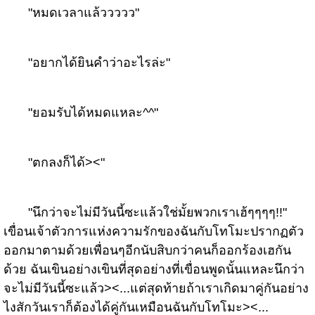
"หมดเวลาแล้ววววว"
"อยากได้ยินคำว่าอะไรล่ะ"
"ยอมรับได้หมดแหละ^^"
"ตกลงก็ได้><"
"นึกว่าจะไม่มีวันนี้ซะแล้วใช่มั้ยพวกเราเฮ้ๆๆๆๆ!!"
เขื่อนเจ้าตัวการแห่งความรักของฉันกับโทโมะปรากฏตัว
ออกมาตามด้วยเพื่อนๆอีกนับสิบกว่าคนก็ออกร้องเฮกัน
ด้วย ฉันเขินอย่างเขินที่สุดอย่างที่เขื่อนพูดนั้นแหละนึกว่า
จะไม่มีวันนี้ซะแล้ว><...แต่สุดท้ายถ้าเราเกิดมาคู่กันอย่าง
ไงสักวันเราก็ต้องได้คู่กันเหมือนฉันกับโทโมะ><...