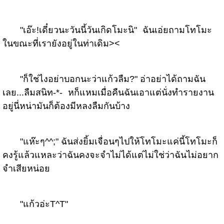
"เอ๊ะ!เดี๋ยวนะวันนี้วันเกิดโมะนิ"
ฉันเอ่ยถามโทโมะ
ในขณะที่เรายังอยู่ในท่าเดิม><
"ก็ใช่ไงอย่าบอกนะว่าแก้วลืม?" อ่าอย่าได้ถามฉัน
เลย...ลืมสนิท-*- หก็แหมเมื่อคืนฉันเอาแต่นั่งทำรายงาน
อยู่นี่หน่ามันก็ต้องมีหลงลืมกันบ้าง
"แห๊ะๆ^^;" ฉันส่งยิ้มเจื่อนๆไปให้โทโมะแค่นี้โทโมะก็
คงรู้แล้วแหละว่าฉันคงจะจำไม่ได้แต่ไม่ใช่ว่าฉันไม่อยาก
จำเสียหน่อย
"แก้วอ่ะT^T"