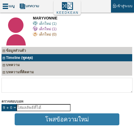
เมนู
บทความ
เข้าสู่ระบบ
KEEDKEAN
MARYVONNIE
เด็กใหม่ (1)
เด็กใหม่ (1)
เด็กใหม่ (0)
ข้อมูลส่วนตัว
Timeline (พูดคุย)
บทความ
บทความที่ติดตาม
ตรวจสอบบอท