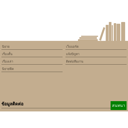
นิยาย
เว็บบอร์ด
เรื่องสั้น
แจ้งปัญหา
เรื่องเล่า
ติดต่อทีมงาน
นิยายฟิค
ข้อมูลติดต่อ
สนทนา
E-mail:
b_beginner@hotmail.com
xbeginner01@gmail.com