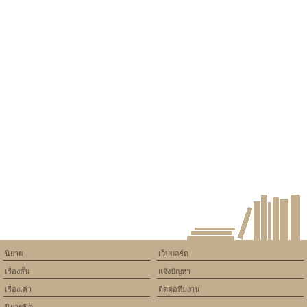
นิยาย
เว็บบอร์ด
เรื่องสั้น
แจ้งปัญหา
เรื่องเล่า
ติดต่อทีมงาน