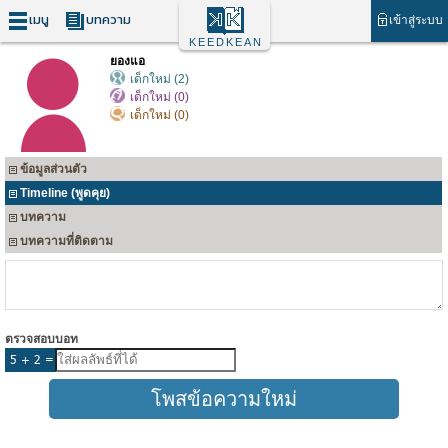
เมนู
บทความ
เข้าสู่ระบบ
KEEDKEAN
ยองแอ
เด็กใหม่ (2)
เด็กใหม่ (0)
เด็กใหม่ (0)
ข้อมูลส่วนตัว
Timeline (พูดคุย)
บทความ
บทความที่ติดตาม
ตรวจสอบบอท