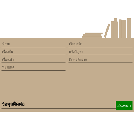
นิยาย
เว็บบอร์ด
เรื่องสั้น
แจ้งปัญหา
เรื่องเล่า
ติดต่อทีมงาน
นิยายฟิค
ข้อมูลติดต่อ
สนทนา
E-mail:
b_beginner@hotmail.com
xbeginner01@gmail.com
เบอร์ติดต่อ:
084-360-5931