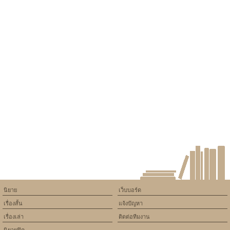
นิยาย
เว็บบอร์ด
เรื่องสั้น
แจ้งปัญหา
เรื่องเล่า
ติดต่อทีมงาน