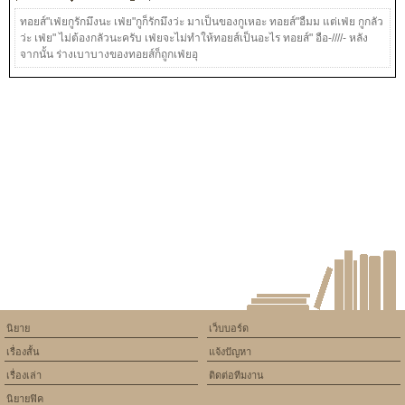
ทอยส์"เฟ่ยกูรักมึงนะ เฟ่ย"กูก็รักมึงว่ะ มาเป็นของกูเหอะ ทอยส์"อืมม แต่เฟ่ย กูกลัว
ว่ะ เฟ่ย" ไม่ต้องกลัวนะครับ เฟ่ยจะไม่ทำให้ทอยส์เป็นอะไร ทอยส์" อือ-////- หลัง
จากนั้น ร่างเบาบางของทอยส์ก็ถูกเฟ่ยอุ
นิยาย
เว็บบอร์ด
เรื่องสั้น
แจ้งปัญหา
เรื่องเล่า
ติดต่อทีมงาน
นิยายฟิค