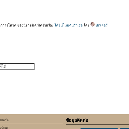
การโหวต ของนิยายฟิค/ฟิคชั่นเรื่อง
ได้ยินไหมฉันรักเธอ
โดย
บัทเตอร์
ข้อมูลติดต่อ
็บบอร์ด
้งปัญหา