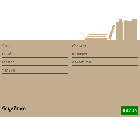
นิยาย
เว็บบอร์ด
เรื่องสั้น
แจ้งปัญหา
เรื่องเล่า
ติดต่อทีมงาน
นิยายฟิค
ข้อมูลติดต่อ
สนทนา
E-mail:
b_beginner@hotmail.com
xbeginner01@gmail.com
เบอร์ติดต่อ:
084-360-5931