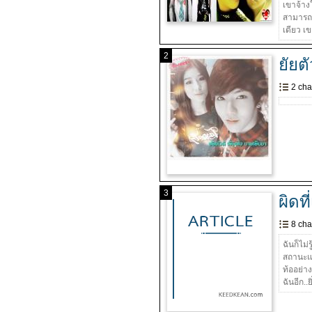
เขาจ้าง
สามารถท
เดียว เ
2
ยัยต
2 cha
3
ผิดท
8 cha
ฉันก็ไม่
สถานะแบบ
ท้ออย่า
ฉันอีก..