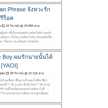
an Phrase จังหวะรัก
ีร็อค
น
34 วิจารณ์
25.66K อ่าน
อหญิงสาวที่เป็นแฟนคลับวงค์เคโอติก หลงรัก
วงค์อย่าง โทโมะ จนมีอะไรกัน เกินเลยถึงขั้น
ยา เรื่องราวจะเป็นอย่างไรต่อไป
 Boy ผมรักนายนั้นได้
! [YAOI]
pter
58 วิจารณ์
22.31K อ่าน
 กริ๊ง!!! ผมลืมตาขึ้นมาแล้วมองไปที่นาฬิกา
มนี่ก้ 7.30 น.แล้ว ห๊ะ!!!! OoO 7.30 บ้าเอ้
!!! วันนี้วันเปิดเทอมซะด้วยซิเอาไงดี
!TT^TTแงๆๆ ผมไม่น่าเลือนเวลาปลุกเล๊ยยย!