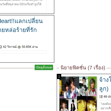
ณวันที่3ตุลาคม DDจะรีบทำรูปให้
Heart!!แลกเปลี่ยน
ยหล่อร้ายที่รัก
42 วิจารณ์
50.85K อ่าน
นิยายฟิคชั่น (7 เรื่อง)
เปิดดูทั้งหมด
1
จ้าง
ลูก)
48 ch
"เธอต้อง
อยากเสีย