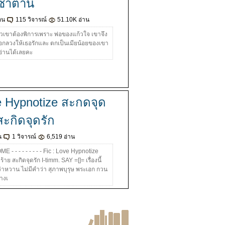
ซาตาน
อน
115 วิจารณ์
51.10K อ่าน
่สาวเขาต้องพิการเพราะ พ่อของแก้วใจ เขาจึง
อกลวงให้เธอรักและ ตกเป็นเมียน้อยของเขา
่านได้เลยคะ
 Hypnotize สะกดจุด
สะกิดจุดรัก
น
1 วิจารณ์
6,519 อ่าน
- - - - - - - - - Fic : Love Hypnotize
้าย สะกิดจุดรัก I-timm. SAY =[]= เรื่องนี้
ว่าหวาน ไม่มีคำว่า สุภาพบุรุษ พระเอก กวน
างเ