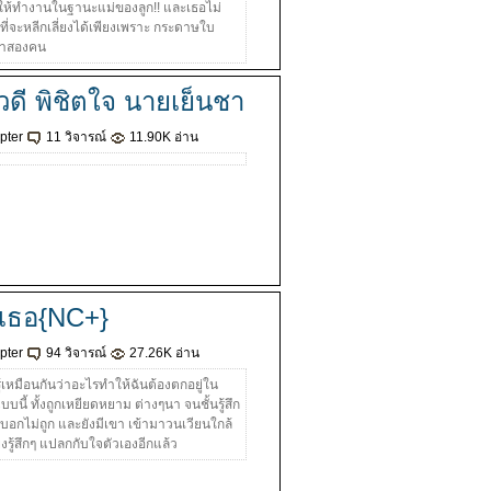
ให้ทำงานในฐานะแม่ของลูก!! และเธอไม่
ี่จะหลีกเลี่ยงได้เพียงเพราะ กระดาษใบ
ขาสองคน
ัวดี พิชิตใจ นายเย็นชา
pter
11 วิจารณ์
11.90K อ่าน
ี่เธอ{NC+}
pter
94 วิจารณ์
27.26K อ่าน
รู้เหมือนกันว่าอะไรทำให้ฉันต้องตกอยู่ใน
นี้ ทั้งถูกเหยียดหยาม ต่างๆนา จนชั้นรู้สึก
งบอกไม่ถูก และยังมีเขา เข้ามาวนเวียนใกล้
ยิ่งรู้สึกๆ แปลกกับใจตัวเองอีกแล้ว