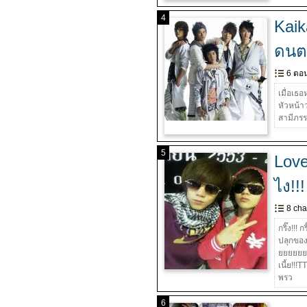
4
Kaik
ดนตร
6 ตอ
เมื่อเธ
หัวหน้า
สามีภรร
5
Love
ไง!!
8 cha
กริ๊ง!!!
ปลุกของผ
ยยยยยย!!
เนี้ย!!
พรว
6