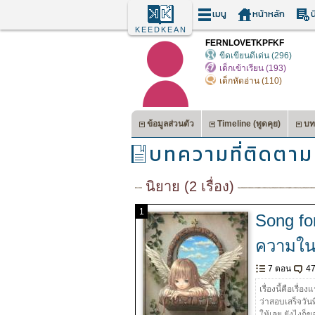
เมนู
หน้าหลัก
น
KEEDKEAN
FERNLOVETKPFKF
ขีดเขียนดีเด่น (296)
เด็กเข้าเรียน (193)
เด็กหัดอ่าน (110)
ข้อมูลส่วนตัว
Timeline (พูดคุย)
บท
บทความที่ติดตาม
นิยาย (2 เรื่อง)
1
Song fo
ความใน
7 ตอน
47
เรื่องนี้คือเรื
ว่าสอบเสร็จวัน
ให้เลย ยังไงก็ข