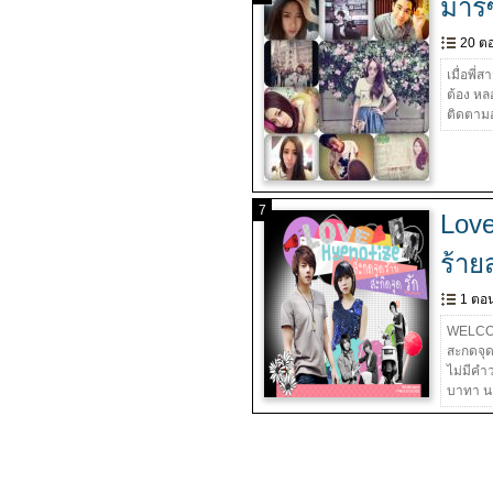
มาร
20 ต
เมื่อพี
ต้อง หล
ติดตามอ
7
Love
ร้าย
1 ตอ
WELCOME 
สะกดจุดร
ไม่มีคำ
บาทา น