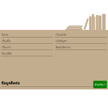
นิยาย
เว็บบอร์ด
เรื่องสั้น
แจ้งปัญหา
เรื่องเล่า
ติดต่อทีมงาน
นิยายฟิค
ข้อมูลติดต่อ
สนทนา
E-mail:
b_beginner@hotmail.com
xbeginner01@gmail.com
เบอร์ติดต่อ:
084-360-5931