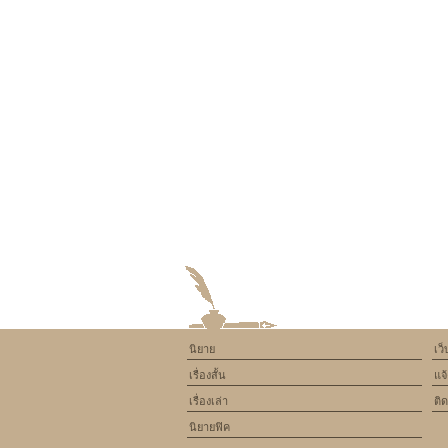
นิยาย
เว
เรื่องสั้น
แจ
เรื่องเล่า
ติ
นิยายฟิค