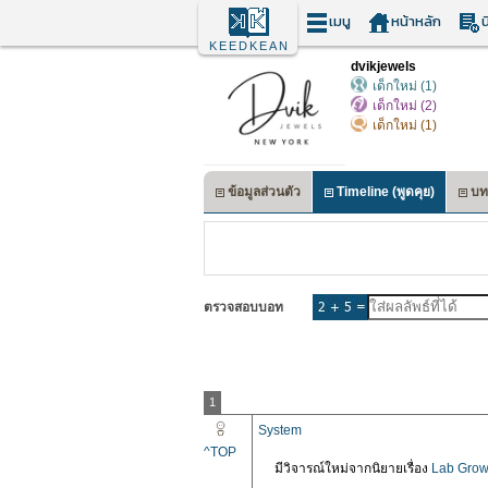
เมนู
หน้าหลัก
น
KEEDKEAN
dvikjewels
เด็กใหม่ (1)
เด็กใหม่ (2)
เด็กใหม่ (1)
ข้อมูลส่วนตัว
Timeline (พูดคุย)
บท
ตรวจสอบบอท
1
System
^TOP
มีวิจารณ์ใหม่จากนิยายเรื่อง
Lab Grow