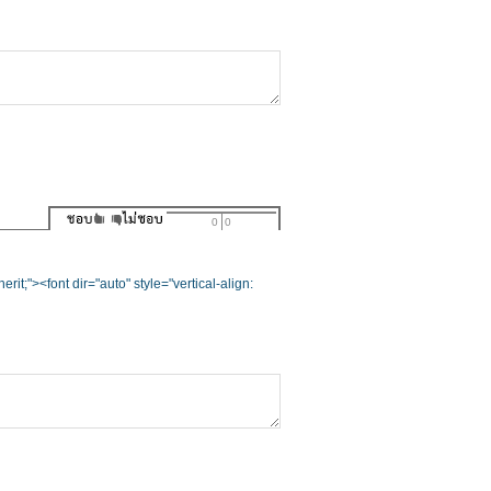
0
0
it;"><font dir="auto" style="vertical-align: