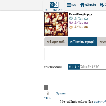
เมนู
หน้าหลัก
น
KEEDKEAN
EventFangPoppy
เด็กใหม่ (1)
เด็กใหม่ (5)
เด็กใหม่ (0)
ข้อมูลส่วนตัว
Timeline (พูดคุย)
บท
ตรวจสอบบอท
1
System
^TOP
มีวิจารณ์ใหม่จากนิยายเรื่อง
ขอสักคนที่