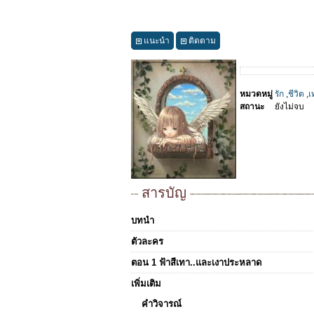
แนะนำ
ติดตาม
หมวดหมู่
รัก
,
ชีวิต
,
เ
สถานะ
ยังไม่จบ
สารบัญ
บทนำ
ตัวละคร
ตอน 1 ฟ้าสีเทา..และเงาประหลาด
เพิ่มเติม
คำวิจารณ์