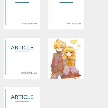
Warning
: Use of undefined
Warning
: Use of undefined
constant article_topic -
constant article_topic -
assumed 'article_topic' (this
assumed 'article_topic' (this
will throw an Error in a future
will throw an Error in a future
version of PHP) in
version of PHP) in
/home/keedkean/domains/keedkean.com/public_html/include/article/sh
/home/keedkean/domains/keedkean.com/pub
on line
534
on line
534
รุ่นพี่จ๋า..มารักกันเถอะ
แรงบันดาลใจ
Warning
: Use of undefined
Warning
: Use of undefined
constant article_topic -
constant article_topic -
assumed 'article_topic' (this
assumed 'article_topic' (this
will throw an Error in a future
will throw an Error in a future
version of PHP) in
version of PHP) in