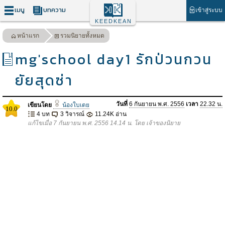
เมนู
บทความ
เข้าสู่ระบบ
KEEDKEAN
หน้าแรก
รวมนิยายทั้งหมด
mg'school day1 รักป่วนกวน
ยัยสุดซ่า
วันที่
6 กันยายน พ.ศ. 2556
เวลา
22.32 น.
เขียนโดย
น้องใบเตย
10.0
4 บท
3 วิจารณ์
11.24K อ่าน
แก้ไขเมื่อ 7 กันยายน พ.ศ. 2556 14.14 น. โดย เจ้าของนิยาย