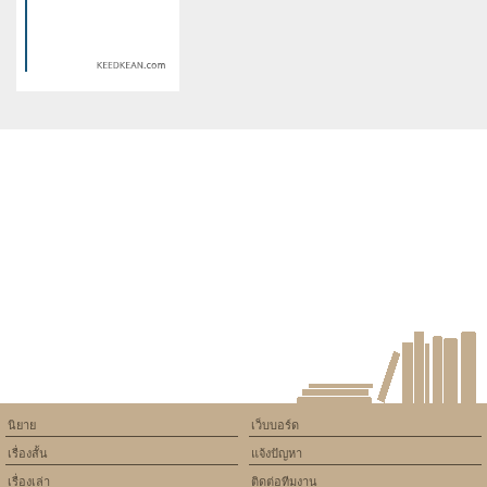
/home/keedkean/domains/keedkean.com/public_html/include/article/sh
/home/keedkean/domains/keedkean.com/pub
on line
534
on line
534
Baby cute น่ารักอย่างนี้ ขอบอก
ปฏิบัติการลับ ฉบับว้าวุ่นหัวใจยัย
เธอว่ารักรัก
ตัวแสบ
Warning
: Use of undefined
constant article_topic -
assumed 'article_topic' (this
will throw an Error in a future
version of PHP) in
/home/keedkean/domains/keedkean.com/public_html/include/article/sh
on line
534
แค้นรักจากปีศาจ [Zoro x Sanji]
นิยาย
เว็บบอร์ด
เรื่องสั้น
แจ้งปัญหา
เรื่องเล่า
ติดต่อทีมงาน