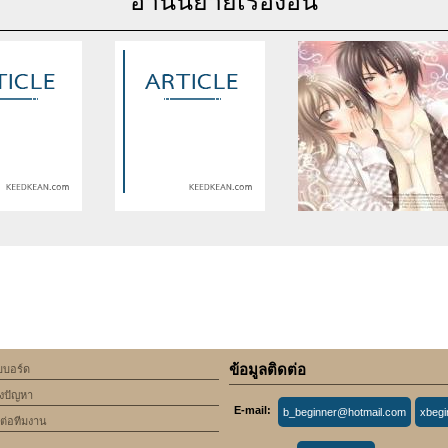
อ่านนิยายเรื่องอื่น
se of undefined
Warning
: Use of undefined
Warning
: Use of undefine
rticle_topic -
constant article_topic -
constant article_topic -
cle_topic' (this
assumed 'article_topic' (this
assumed 'article_topic' (thi
Error in a future
will throw an Error in a future
will throw an Error in a futu
 of PHP) in
version of PHP) in
version of PHP) in
lic_html/include/article/show.php
an/domains/keedkean.com/public_html/include/article/show.php
/home/keedkean/domains/keedkean.com/public_html/inc
/home/keedkean/domains/k
ine
534
on line
534
on line
534
ข้อมูลติดต่อ
็บบอร์ด
มผัสจูบนายตัวแสบ
love bad หยุดได้แล้ว!รักแย่ๆ
หล่อโหดอย่างนาย ต้องฉัน
้งปัญหา
ของฉัน!
เท่านั้นที่จะสกัดใจนายได้
E-mail:
b_beginner@hotmail.com
xbeg
ดต่อทีมงาน