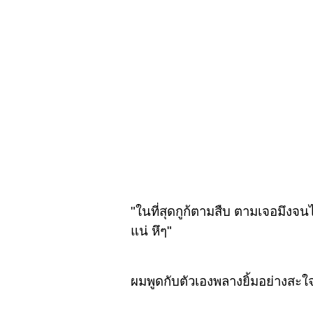
"ในที่สุดกูก้ตามสืบ ตามเจอมึงจน
แน่ หึๆ"
ผมพูดกับตัวเองพลางยิ้มอย่างสะใจ ท