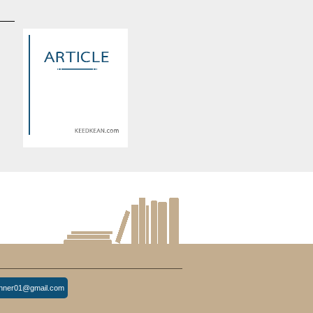
d
Warning
: Use of undefined
constant article_topic -
s
assumed 'article_topic' (this
re
will throw an Error in a future
version of PHP) in
lude/article/show.php
eedkean.com/public_html/include/article/show.php
/home/keedkean/domains/keedkean.com/public_html/include/article
on line
534
The Ugly Girl ฉันขี้เหร่หรือนาย
เท่เกิน...?
inner01@gmail.com