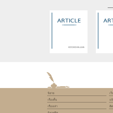
Warning
: Use of undefined
Warning
: U
constant article_topic -
constant a
assumed 'article_topic' (this
assumed 'arti
will throw an Error in a future
will throw an 
version of PHP) in
version
/home/keedkean/domains/keedkean.com/pub
/home/keedke
on line
534
on l
นิยาย
เว
White Lies เล่ห์รักผลัดกันร้ายจับ
ทาโร่สืบรักสั
เรื่องสั้น
แจ
นายให้มารักกัน
เรื่องเล่า
ติ
นิยายฟิค