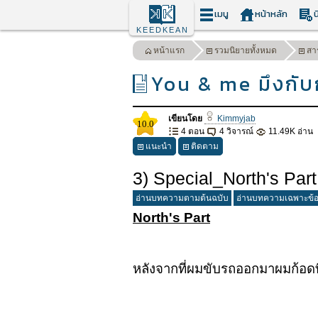
เมนู
หน้าหลัก
น
KEEDKEAN
หน้าแรก
รวมนิยายทั้งหมด
สา
You & me มึงกับ
เขียนโดย
Kimmyjab
10.0
4 ตอน
4 วิจารณ์
11.49K อ่าน
แนะนำ
ติดตาม
3) Special_North's Part
อ่านบทความตามต้นฉบับ
อ่านบทความเฉพาะข้
North's Part
หลังจากที่ผมขับรถออกมาผมก้อดที่