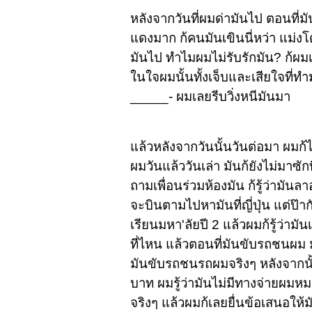
หลังจากวันที่ผมด่ามันไป ตอนที่ม
แดงมาก ก้คนมันเขินนี่หว่า แม่ง
มันไป ทำไมผมไม่รับรักมัน? ก้ผมเ
ในใจผมนั้นทั้งเจ็บและเสียใจที่ท
_____- ผมเลยรีบวิ่งหนีมันมา
แล้วหลังจากวันนั้นวันต่อมา ผมก้
ผมวันแล้ววันเล่า มันก้ยังไม่มาซ
ถามเพื่อนร่วมห้องมัน ก้รู้ว่ามันล
จะบินตามไปหามันที่ญี่ปุ่น แต่
เรียนมหา'ลัยปี 2 แล้วผมก้รู้ว่า
ที่ไหน แล้วตอนที่มันขับรถชนผม 
มันขับรถชนรถผมจริงๆ หลังจากนั้
บาท ผมรู้ว่ามันไม่มีทางจ่ายผมหมด
จริงๆ แล้วผมก้เลยยื่นข้อเสนอให้