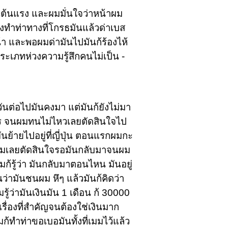
จเต้นแรง และผมมั่นใจว่าหน้าผม
องทำท่าทางที่โกรธมันแล้วด่าเบส
น้า และพอผมด่ามันไปมันก้ร้องไห้
ระเภทห่วงความรู้สึกคนไม่เป็น -
วันต่อไปมันคงมา แต่มันก้ยังไม่มา
อะไร จนผมทนไม่ไหวเลยตัดสินใจไป
มันย้ายไปอยู่ที่ญี่ปุ่น ตอนแรกผมกะ
น ผมเลยตัดสินใจรอมันกลับมาจนผม
ก้รู้ว่า มันกลับมาตอนไหน มันอยู่
่ามันชนผม หึๆ แล้วมันก้คิดว่า
ว่ามันเงินมัน 1 เดือน ก้ 30000
เรื่องที่สำคัญจนต้องใช่เงินมาก
้ทำท่าขอเบอมันทั้งที่เมมไว้แล้ว