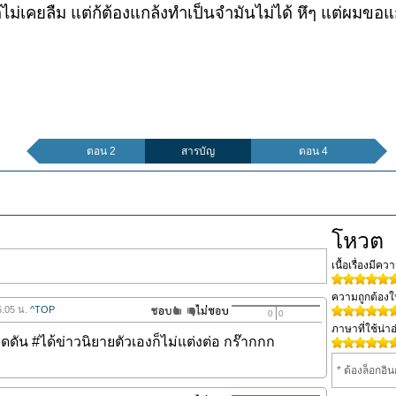
ันได้ไม่เคยลืม แต่ก้ต้องแกล้งทำเป็นจำมันไม่ได้ หึๆ แต่ผมข
ตอน 2
สารบัญ
ตอน 4
โหวต
เนื้อเรื่องมีค
ความถูกต้อง
6.05 น.
^TOP
0
0
ภาษาที่ใช้น่าอ
/กดดัน #ได้ข่าวนิยายตัวเองก็ไม่แต่งต่อ กร๊ากกก
* ต้องล็อกอิ