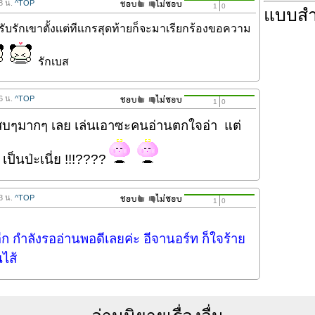
38 น.
^TOP
1
0
แบบส
ับรักเขาตั้งเเต่ทีเเกรสุดท้ายก็จะมาเรียกร้องขอความ
รักเบส
56 น.
^TOP
1
0
ก็แสบๆมากๆ เลย เล่นเอาซะคนอ่านตกใจอ่า แต่
เป็นป่ะเนี่ย !!!????
13 น.
^TOP
1
0
อีก กำลังรออ่านพอดีเลยค่ะ อีจานอร์ท ก็ใจร้าย
นไส้