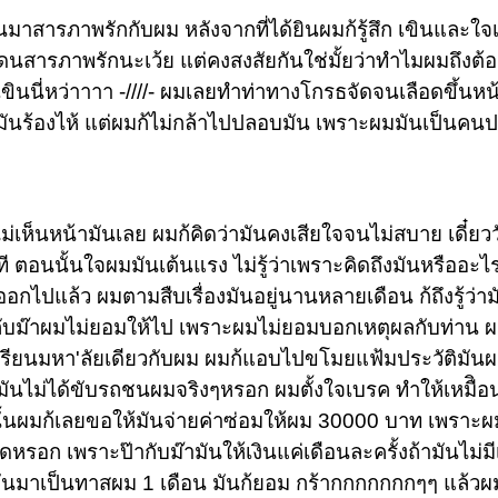
ันมาสารภาพรักกับผม หลังจากที่ได้ยินผมก้รู้สึก เขินและใ
โดนสารภาพรักนะเว้ย แต่คงสงสัยกันใช่มั้ยว่าทำไมผมถึงต้
ขินนี่หว่าาาา -////- ผมเลยทำท่าทางโกรธจัดจนเลือดขึ้นห
ำมันร้องไห้ แต่ผมก้ไม่กล้าไปปลอบมัน เพราะผมมันเป็นคนป
ไม่เห็นหน้ามันเลย ผมก้คิดว่ามันคงเสียใจจนไม่สบาย เดี๋ยว
ักที ตอนนั้นใจผมมันเต้นแรง ไม่รู้ว่าเพราะคิดถึงมันหรือ
าออกไปแล้ว ผมตามสืบเรื่องมันอยู่นานหลายเดือน ก้ถึงรู้ว่า
ป๊ากับม๊าผมไม่ยอมให้ไป เพราะผมไม่ยอมบอกเหตุผลกับท่า
มันเรียนมหา'ลัยเดียวกับผม ผมก้แอบไปขโมยแฟ้มประวัติมันผม
มันไม่ได้ขับรถชนผมจริงๆหรอก ผมตั้งใจเบรค ทำให้เหมืิอนว
นผมก้เลยขอให้มันจ่ายค่าซ่อมให้ผม 30000 บาท เพราะผมรู้
หรอก เพราะป๊ากับม๊ามันให้เงินแค่เดือนละครั้งถ้ามันไม่มี
มันมาเป็นทาสผม 1 เดือน มันก้ยอม กร้ากกกกกกกๆๆ แล้วผมก