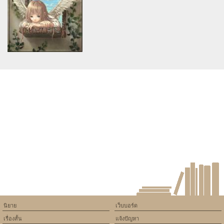
version of PHP) in
version of PHP) in
/home/keedkean/domains/keedkean.com/public_html/include/article/sh
/home/keedkean/domains/keedkean.com/pub
on line
534
on line
534
คุณหนูอย่างเธอต้องเจอผม
หัวใจดวงนี้ฉันให้เธอ [{(< K-
OTIC & FFKJK >)}]
Warning
: Use of undefined
constant article_topic -
assumed 'article_topic' (this
will throw an Error in a future
version of PHP) in
/home/keedkean/domains/keedkean.com/public_html/include/article/sh
on line
534
รักนะยัยน้องสาวตัวดี
นิยาย
เว็บบอร์ด
เรื่องสั้น
แจ้งปัญหา