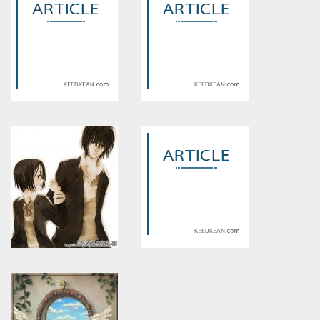
Warning
: Use of undefined
Warning
: Use of undefined
constant article_topic -
constant article_topic -
assumed 'article_topic' (this
assumed 'article_topic' (this
will throw an Error in a future
will throw an Error in a future
version of PHP) in
version of PHP) in
/home/keedkean/domains/keedkean.com/public_html/include/article/sh
/home/keedkean/domains/keedkean.com/pub
on line
534
on line
534
Dangerous รักอันตรายของนาย
Grade.7 room 1 เพื่อนกันฉันรัก
มาเฟีย
เธอ...^0^
Warning
: Use of undefined
Warning
: Use of undefined
constant article_topic -
constant article_topic -
assumed 'article_topic' (this
assumed 'article_topic' (this
will throw an Error in a future
will throw an Error in a future