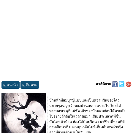
แชร์นิยาย
แนะนำ
ติดตาม
บ้านพักที่สมบูรญ์เเบบเเละเป็นความฝันของใคร
หลายๆคน จู่ๆเจ้าของบ้านคนก่อนขายไป โดยไม่
ทราบสาเหตุที่เเน่ชัด เจ้าของบ้านคนก่อนได้หายตัว
ไปอย่างลึกลับในเวลาต่อมา เสียงประหลาดที่ขั้น
บันไดหน้าบ้าน ห้องใต้ดินปริศนา นาฬิกาที่หยุดที่ตี
สามเจ็ดนาที เเละหมุนกลับไปที่เที่ยงคืนตรง?หญิง
สาวที่ย้ายเข้ามาเป็นวันเเรก เ