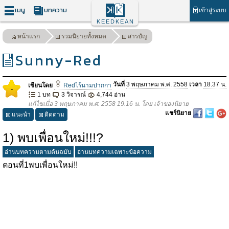
เมนู
บทความ
เข้าสู่ระบบ
KEEDKEAN
หน้าแรก
รวมนิยายทั้งหมด
สารบัญ
Sunny-Red
วันที่
3 พฤษภาคม พ.ศ. 2558
เวลา
18.37 น.
เขียนโดย
Redไร้นามปากกา
-
1 บท
3 วิจารณ์
4,744 อ่าน
แก้ไขเมื่อ 3 พฤษภาคม พ.ศ. 2558 19.16 น. โดย เจ้าของนิยาย
แชร์นิยาย
แนะนำ
ติดตาม
1) พบเพื่อนใหม่!!!?
อ่านบทความตามต้นฉบับ
อ่านบทความเฉพาะข้อความ
ตอนที่1พบเพื่อนใหม่!!