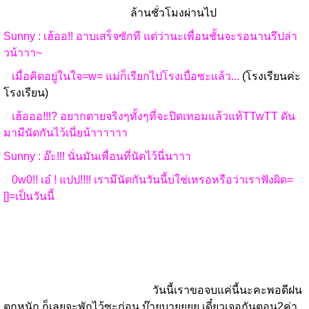
ล้านชั่วโมงผ่านไป
Sunny : เฮ้ออ!! อาบเสร็จซักที แต่ว่านะเพื่อนชั้นจะรอนานรึปล่า
วน้าาา~
เมื่อคิดอยู่ในใจ=w= แม่ก็เรียกไปโรงเบื่อซะแล้ว...
(โรงเรียนค่ะ
โรงเรียน)
เฮ้อออ!!!? อยากตายจริงๆทั้งๆที่จะปิดเทอมแล้วแท้TTwTT ดัน
มามีนัดกันไว้เนี่ยน้าาาาาา
Sunny : อ๊ะ!!! นั่นมันเพื่อนที่นัดไว้นี่นาาา
0w0!! เอ๋ ! แปป!!!! เรามีนัดกันวันนี้บ่ใช่เหรอหรือว่าเราฟังผิด=
[]=เป็นวันนี้
วันนี้เราขอจบแค่นี้นะคะพอดีฝน
ตกหนัก ก็เลยจะพักไว้ซะก่อน บ๊ายบายยยย เดี๋ยวเจอกันตอน2ค่า