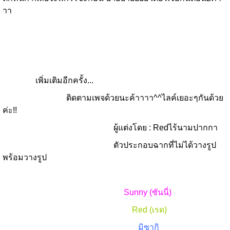
าา
เพิ่มเติมอีกครั้ง...
ติดตามเพจด้วยนะค้าาาา^^ไลค์เยอะๆกันด้วย
ค่ะ!!
ผู้แต่งโดย : Redไร้นามปากกา
ตัวประกอบฉากที่ไม่ได้วางรูป
พร้อมวางรูป
Sunny (ซันนี่)
Red (เรด)
มิซากิ