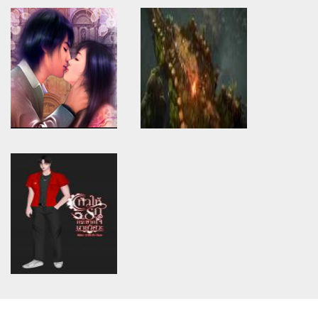
Warning
: Use of undefined
Warning
: Use of undefined
constant article_topic -
constant article_topic -
assumed 'article_topic' (this
assumed 'article_topic' (this
will throw an Error in a future
will throw an Error in a future
version of PHP) in
version of PHP) in
/home/keedkean/domains/keedkean.com/public_html/include/article/sh
/home/keedkean/domains/keedkean.com/pub
on line
534
on line
534
Understanding Bioma
Chennai call girls With Hotel
Probiotics Side Effects: What
Room Free Home Delivery
You Need to Know
Warning
: Use of undefined
Warning
: Use of undefined
constant article_topic -
constant article_topic -
assumed 'article_topic' (this
assumed 'article_topic' (this
will throw an Error in a future
will throw an Error in a future
version of PHP) in
version of PHP) in
/home/keedkean/domains/keedkean.com/public_html/include/article/sh
/home/keedkean/domains/keedkean.com/pub
on line
534
on line
534
Escort in Chennai ₹3500 With
Skip the grind and power up
Hotel Room Free Home
your exile with our unbeatable
Delivery
PoE2 Currency deals—trusted
by thousands
Warning
: Use of undefined
constant article_topic -