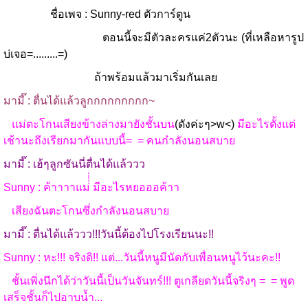
ชื่อเพจ : Sunny-red ตัวการ์ตูน
ตอนนี้จะมีตัวละครแค่2ตัวนะ (ที่เหลือหารูป
บ่เจอ=.........=)
ถ้าพร้อมแล้วมาเริ่มกันเลย
มามี๊ : ตื่นได้แล้วลูกกกกกกกกก~
แม่ตะโกนเสียงข้างล่างมายังชั้นบน
(ดังค่ะๆ>w<)
มีอะไรตั้งแต่
เช้านะถึงเรียกมากันแบบนี้= = คนกำลังนอนสบาย
มามี๊ : เฮ้ๆลูกซันนี่ตื่นได้แล้ววว
Sunny : ค้าาาาแม่่่่่ มีอะไรหยอออค้าา
เสียงฉันตะโกนซึ่งกำลังนอนสบาย
มามี๊ : ตื่นได้แล้ววว!!!วันนี้ต้องไปโรงเรียนนะ!!
Sunny : หะ!!! จริงดิ!! แต่...วันนี้หนูมีนัดกับเพื่อนหนูไว้นะคะ!!
ชั้นเพิ่งนึกได้ว่าวันนี้เป็นวันจันทร์!!! ตูเกลียดวันนี้จริงๆ = = พูด
เสร็จชั้นก็ไปอาบน้ำ...