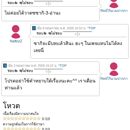
0
0
Redไร้นามปากกา
ไม่ค่อยได้วาดซซากิ-3-อ่านะ
2
เมื่อ 8 พฤษภาคม พ.ศ. 2558 16.53 น.
^TOP
0
0
NattozZ
ซากิจะมีบทแล้วสินะ ฮะๆ ในเพจแทบไม่ได้ลง
เลยนี่
3
เมื่อ 3 พฤษภาคม พ.ศ. 2558 19.22 น.
^TOP
0
0
Redไร้นามปากกา
โปรดอย่าใช้คำหยาบใต้เรื่องนะคะ^^ เราเตือน
ท่านแล้ว
โหวต
เนื้อเรื่องมีความน่าสนใจ
0
/10
ความถูกต้องในการใช้ภาษา
0
/10