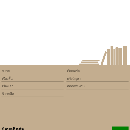
assumed 'article_topic' (this
will throw an Error in a future
version of PHP) in
/home/keedkean/domains/keedkean.com/public_html/include/article/sh
on line
534
ท้าให้รักกระชากใจนายวิศวะ
นิยาย
เว็บบอร์ด
เรื่องสั้น
แจ้งปัญหา
เรื่องเล่า
ติดต่อทีมงาน
นิยายฟิค
ข้อมูลติดต่อ