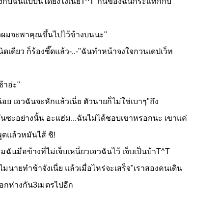
งกับฉันแบบนี้ได้ยังไงเนี่ยT^T"ก้นของฉันกระแทกกับ
ยวผมจะพาคุณขึ้นไปไว้ข้างบนนะ"
ดียว ก็ร้องซี๊ดแล้ว-..-"ฉันทำหน้าจงใจกวนเดปเว็ท
้าอ่ะ"
อย เอวฉันจะหักแล้วเนี่ย ตัวนายก็ไม่ใช่เบาๆ"ถึง
นิทกันซะอย่างนั้น อะแฮ่ม...ฉันไม่ได้ชอบเขาหรอกนะ เขาแค่
ูดแล้วหมันไส้ ชิ!
ฉันมือข้างที่ไม่เจ็บเหนี่ยวเอวฉันไว้ เจ็บเป็นบ้าT^T
ำไมนายทำช้าจังเนี่ย แล้วเมื่อไหร่จะเสร็จ"เราสองคนเดิน
ือกห่างกัน3เมตรไปอีก