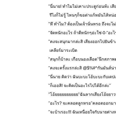
"นี่นาย! ทำไมไม่เคาะประตูก่อนห้ะ เสียม
รึไงก็ไม่รู้ ไหนๆก็ขอด่าแก้หมันไส้หน่
"หึ ทำไม? ต้องเป็นเจ้านั่นหรอ ถึงจะไม
"จัดหนักอะไร ถ้าตีหนักๆอ่ะใช่-0-"อะไ
"คงจะสนุกมากล่ะสิ เสียงออกไปยันข้า
เคลียร์มาระเบิด
"สนุกก็บ้าละ เกือบนองเลือด"นึกสภาพต
"คงจะครั้งแรกล่ะสิ @$%#^กันมันส์น่าด
"นี่นาย คิดว่า ฉันบะบะโอ้บะบะกับเดปเว
"ก็เออสิ! จะคิดเป็นอะไรไปได้อีกล่ะ"
"โอ้ยยยยยยยยยย"ฉันลากเสียงโอ้ยยาวที่ส
"อะไร? จะคลอดลูกหรอ"คลอดออกมาเป็นS
"จะบ้าเรอะ!!! ฉันเหนื่อยใจกับนายต่าง