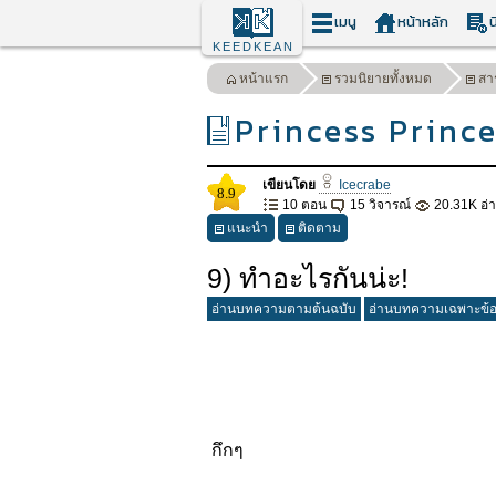
เมนู
หน้าหลัก
น
KEEDKEAN
หน้าแรก
รวมนิยายทั้งหมด
สา
Princess Prince
เขียนโดย
Icecrabe
8.9
10 ตอน
15 วิจารณ์
20.31K อ่
แนะนำ
ติดตาม
9) ทำอะไรกันน่ะ!
อ่านบทความตามต้นฉบับ
อ่านบทความเฉพาะข้
กึกๆ