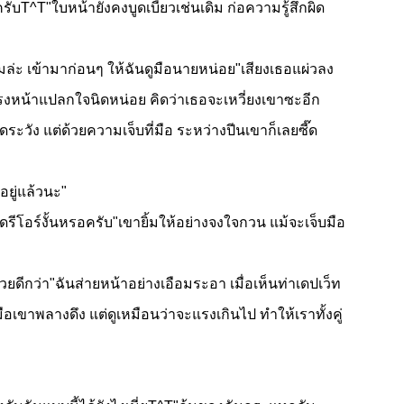
ครับT^T"ใบหน้ายังคงบูดเบี้ยวเช่นเดิม ก่อความรู้สึกผิด
่ะ เข้ามาก่อนๆ ให้ฉันดูมือนายหน่อย"เสียงเธอแผ่วลง
ตรงหน้าแปลกใจนิดหน่อย คิดว่าเธอจะเหวี่ยงเขาซะอีก
ัง แต่ด้วยความเจ็บที่มือ ระหว่างปีนเขาก็เลยซี๊ด
่อยู่แล้วนะ"
ณดรีโอร์งั้นหรอครับ"เขายิ้มให้อย่างจงใจกวน แม้จะเจ็บมือ
นช่วยดีกว่า"ฉันส่ายหน้าอย่างเอือมระอา เมื่อเห็นท่าเดปเว็ท
ือเขาพลางดึง แต่ดูเหมือนว่าจะแรงเกินไป ทำให้เราทั้งคู่