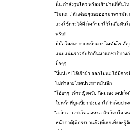
นั่น กำลังวูบไหว พร้อมผ้าม่านที่สั่นไ
"ไม่นะ..."ฉันค่อยๆถอยออกมาจากมัน 
แรงใช้การได้ดี ก็คว้ามาไว้ในมือทันใด
พรึ่บ!!!
มีมือโผล่มาจากหน้าต่าง ไม่ทันไร สั
แนบแน่นราวกับรักกันมาแต่ชาติปางก่อน
ปั่กๆๆ!
"นี่แน่ะๆ! ไอ้เจ้าบ้า ออกไปนะ ไอ้ปีศาจ
ไปทำลายโสตประสาทมันอีก
"โอ้ยๆๆ! เจ้าหญิงครับ นี่ผมเอง เดปเว
ใบหน้าที่บูดเบี้ยว บ่งบอกได้ว่าเจ็บปวด
"อ-อ้าว...เดปเว็ทเองหรอ ฉันก็ตกใจ จน
หน้าตาดี(มีภรรยาแล้ว)ที่เธอเพิ่งจะรู้จ