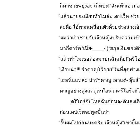
ก็มาช่วยพยุงอ่ะ เก็ทป่ะ!"ฉันเท้าเอวม
"แล้วนายจะเงียบทำไมล่ะ เดปเว็ท ช่วยอธ
สะดือ ไอ้พวกเคลื่อนตัวด้วยช่วงล่างเอ้
"ผมว่าเจ้าชายกับเจ้าหญิงปรับความเข้
มากี่ดาร์ค*เนี่ย-____- (*สกุลเงินขอ
"แล้วทำไมเธอต้องมาบ่นฉันเนี่ย!"ดรีโอ
"เงียบน่า!!! รำคาญโว้ยยย"ในที่สุดฟาง
"เธอนั่นแหละ น่ารำคาญ เอาแต่- อุ๊บ
คาญอย่างสูงแต่ดูเหมือนว่าดรีโอร์จะไม
ดรีโอร์จับไหล่ฉันก่อนจะดันลงเตีย
ก่อนเดปเว็ทจะพูดขึ้นว่า
"งั้นผมไปก่อนนะครับ เจ้าหญิง"เขายิ้มแ