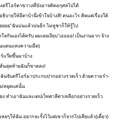
องดรีโอร์ตาขวางที่บังอาจคิดอกุศลไปได้
ิบายให้อีตาบ้านี่เข้าใจบ้างสิ! คนอะไร คิดแต่เรื่องใต้
ยยยย"ฉันบ่นแล้วบ่นอีก ไม่หูชาก็ให้รู้ไป
าใจกันเองได้ครับ ผมเลยเงียบ"เออออ! เป็นงานมาก จ้าง
งดินแดนแห่งความมืด)
ร์แว๊ดขึ้นมาบ้าง
เส้นสุดท้ายฉันก็ขาดลง!
ส์"ฉันจับดรีโอร์มาประกบปากอย่างรวดเร็ว ด้วยความรำ-
่หยุดแค่นั้น
ง ทำเอาฉันและเดปเว็ทตาลีตาเหลือกอย่างรวดเร็ว
หยๆให้ฉัน อยากจะรั้งไว้แต่เขาก็จากไปเสียแล้ว(เดี๋ยว)