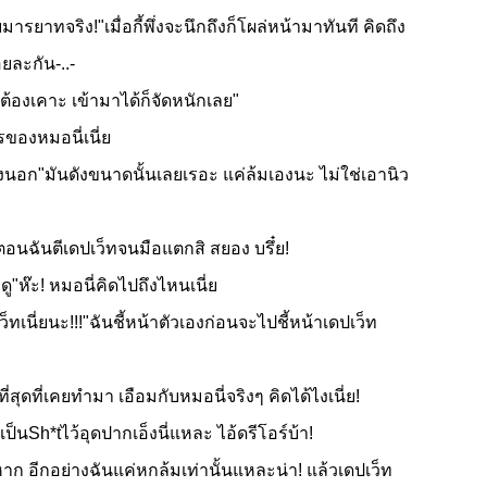
ารยาทจริง!"เมื่อกี้พึ่งจะนึกถึงก็โผล่หน้ามาทันที คิดถึง
อยละกัน-..-
่ต้องเคาะ เข้ามาได้ก็จัดหนักเลย"
รของหมอนี่เนี่ย
งนอก"มันดังขนาดนั้นเลยเรอะ แค่ล้มเองนะ ไม่ใช่เอานิว
อนฉันตีเดปเว็ทจนมือแตกสิ สยอง บรึ๋ย!
ู"ห๊ะ! หมอนี่คิดไปถึงไหนเนี่ย
็ทเนี่ยนะ!!!"ฉันชี้หน้าตัวเองก่อนจะไปชี้หน้าเดปเว็ท
ุดที่เคยทำมา เอือมกับหมอนี่จริงๆ คิดได้ไงเนี่ย!
h*tไว้อุดปากเอ็งนี่แหละ ไอ้ดรีโอร์บ้า!
หาก อีกอย่างฉันแค่หกล้มเท่านั้นแหละน่า! แล้วเดปเว็ท