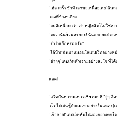
"เฮ้อ เสร็จซักที เอาซะเหนื่อยเลย"ฉัน
เองที่ข้างๆเตียง
"ผมสิเหนื่อยกว่า เจ้าหญิงตัวก็ไม่ใช่เ
"จะว่าฉันอ้วนหรอยะ! ฉันออกจะสวยเ
"รำไทเก๊กหรอครับ"
"ไอ้บ้า!"ฉันปาหมอนใส่เดปเว็ทอย่างหมั
"ฮ่าๆๆ"เดปเว็ทหัวเราะอย่างสะใจ ที่ได้
แอด!
"สวีทกันหวานแหววเชียวนะ หึ!"จู่ๆ อี
เว็ทไปเล่นชู้กับแม่เขาอย่างงั้นแหละ(เ
"เจ้าชาย!"เดปเว็ทหันไปมองอย่างตกใจ