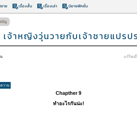
ิยาย
เรื่องสั้น
เรื่องเล่า
นิยายฟิคชั่น
รบัญ
 เจ้าหญิงวุ่นวายกับเจ้าชายแปรป
าน
แก้ไขเมื
อความ
Chapther 9
ทำอะไรกันน่ะ!