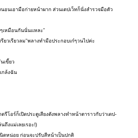
ลงนอนเอามือก่ายหน้าผาก ส่วนเดปเว็ทก็นั่งสำรวจมือตัว
บาๆเหมือนกันนั่นแหละ"
พรียวเรียวลม"พลางทำมือประกอบเก๋ๆวนไปค่ะ
นเขี้ยว
แกล้งฉัน
ตาดรีโอร์ก็เปิดประตูเสียงดังพลางทำหน้าตาราวกับว่าเดป-
ล่นถึงแม่เลยเรอะ!)
นิดหน่อย ก่อนจะปรับสีหน้าเป็นปกติ