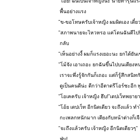
"โอ้ย! ฉันเป็นเจ้าหญิงนะ นายทำรุนแร
พื้นอย่างแรง
"ข-ขอโทษครับเจ้าหญิง ผมผิดเอง เดี๋
"สภาพนายจะไหวหรอ แค่โดนฉันตีไปนิดเ
กลับ
"เห็นอย่างงี้ ผมก็แรงเยอะนะ ยกได้ยันเช
"โม้จัง เอาเถอะ ยกฉันขึ้นไปบนเตียงหน่
เราจะพึ่งรู้จักกันก็เถอะ แต่ก็รู้สึกส
ดูเป็นคนดีน่ะ ดีกว่าอีตาดรีโอร์ซะอีก พ
"โอเคครับ เจ้าหญิง ฮึบ!"เดปเว็ทพยายาม
"โอ้ย เดปเว็ท อีกนิดเดียว จะถึงแล้ว ท
กะเพลกหนักมาก เตียงกับหน้าต่างก็เจ
"จะถึงแล้วครับ เจ้าหญิง อีกนิดเดียวๆ"
ฟุ่บ!