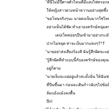
"ที่นี่ไม่มีปีศาจตัวไหนที่มีแสงไฟหรอก
ให้หญิงสาวดวงหน้าหวานอย่างสุดซึ้ง
"ขอโทษจริงๆนะ นายคงเจ็บมากใช่ไหมล
อย่างเห็นได้ชัด ทำเอาองครักษ์หนุ่ม
เดปเว็ทค่อยๆปีนเข้ามาอย่างระมัดระว
ปากไม่หยุด ท่าจะเจ็บมากแหงๆT^T
"นายอย่าส่งเสียงร้องสิ ฉันรู้สึกผิดจะแย
"รู้สึกผิดที่ทำแบบนี้กับองครักษ์ของคุ
อยู่ก็ตาม
"นายเจ็บจะแย่อยู่แล้วล่ะมั้งนั่น ให้ฉั
ที่ปีนขึ้นมา ก่อนจะเดินก้าวฉับๆไปข้อม
ล้มแอ้งแม้งลงพื้น
ปึก!