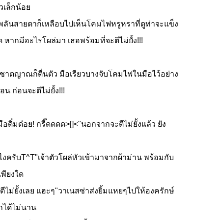
หวเล็กน้อย
พลันสายตาก็เหลือบไปเห็นโคมไฟหรูหราที่ดูท่าจะแข็ง
 หากมีอะไรโผล่มา เธอพร้อมที่จะตีไม่ยั้ง!!!
ญชาตญาณก็ตื่นตัว มือเรียวบางจับโคมไฟในมือไว้อย่าง
 ก่อนจะตีไม่ยั้ง!!!
มือดิ๋มด๋อย! กรี๊ดดดด>[]<"นอกจากจะตีไม่ยั้งแล้ว ยัง
็ทไงครับT^T"เจ้าตัวโผล่หัวเข้ามาจากผ้าม่าน พร้อมกับ
เพียงใด
ตีไม่ยั้งเลย แฮะๆ"วาเนสซ่าส่งยิ้มแหยๆไปให้องครักษ์
ักได้ไม่นาน