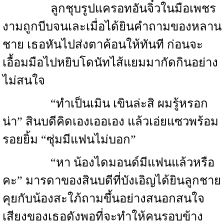
ลูกชุบรูปแครอทอันจิ๋วในมือเพชร
งามถูกบีบจนเละเมื่อได้ยินคำถามของหลาน
ชาย เธอหันไปส่งตาค้อนให้ทันที ก่อนจะ
เอื้อมมือไปหยิบโดนัทไส้แยมมากัดกินอย่าง
ไม่สนใจ
“ทำเป็นเมิน เขินล่ะสิ ผมรู้หรอก
น่า” สินบดีคิดเองเออเอง แล้วเอ่ยแซวพร้อม
รอยยิ้ม “ซุ่มมีแฟนไม่บอก”
“หา น้องไดมอนด์มีแฟนแล้วหรือ
คะ” มารดาของสินบดีที่บังเอิญได้ยินลูกชาย
คุยกับน้องสะใภ้ถามขึ้นอย่างสนอกสนใจ
เสียงของเธอดังพอที่จะทำให้คนรอบข้าง