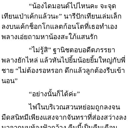
“น้องไดมอนด์ไปไหนคะ จะจุด
เทียนเป่าเค้กแล้วนะ” นารีปักเทียนเล่มเล็ก
ลงบนเค้กช็อกโกแลตก้อนโตที่เธอทำเอง
พลางเอ่ยถามหาน้องสะใภ้แสนรัก
“ไม่รู้สิ” ฐานิชตอบอดีตภรรยา
พลางยักไหล่ แล้วหันไปยิ้มน้อยยิ้มใหญ่กับพี่
ชาย “ไม่ต้องรอหรอก ดึกแล้วลูกต้องรีบเข้า
นอน”
“อย่างนั้นก็ได้ค่ะ”
ไฟในบริเวณสวนหย่อมถูกลงจน
มืดสนิทมีเพียงแสงจากจันทราที่ส่องสว่างลง
มาจากบนท้องฟ้ากว้าง คืนนี้เป็นคืนเดือน