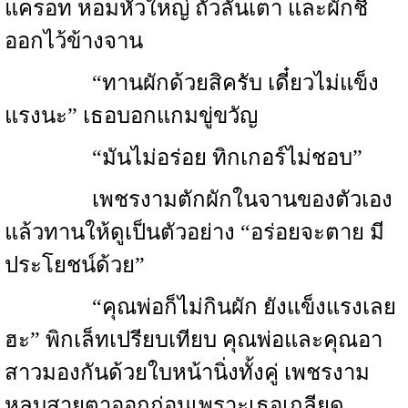
แครอท หอมหัวใหญ่ ถั่วลันเตา และผักชี
ออกไว้ข้างจาน
“ทานผักด้วยสิครับ เดี๋ยวไม่แข็ง
แรงนะ” เธอบอกแกมขู่ขวัญ
“มันไม่อร่อย ทิกเกอร์ไม่ชอบ”
เพชรงามตักผักในจานของตัวเอง
แล้วทานให้ดูเป็นตัวอย่าง “อร่อยจะตาย มี
ประโยชน์ด้วย”
“คุณพ่อก็ไม่กินผัก ยังแข็งแรงเลย
ฮะ” พิกเล็ทเปรียบเทียบ คุณพ่อและคุณอา
สาวมองกันด้วยใบหน้านิ่งทั้งคู่ เพชรงาม
หลบสายตาออกก่อนเพราะเธอเกลียด