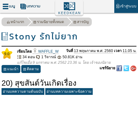
เมนู
บทความ
เข้าสู่ระบบ
KEEDKEAN
หน้าแรก
รวมนิยายทั้งหมด
สารบัญ
Stony รักไม่ยาก
วันที่
13 พฤษภาคม พ.ศ. 2560
เวลา
11.05 น.
เขียนโดย
WAFFLE_W
9.0
34 ตอน
1 วิจารณ์
50.81K อ่าน
แก้ไขเมื่อ 9 มกราคม พ.ศ. 2562 23.36 น. โดย เจ้าของนิยาย
แชร์นิยาย
แนะนำ
ติดตาม
20) สุขสันต์วันเกิดเรื่อง
อ่านบทความตามต้นฉบับ
อ่านบทความเฉพาะข้อความ