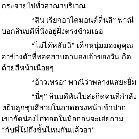
กระจายไปทั่วอาณาบริเวณ
“สิน เรียกอาไดมอนด์ตื่นสิ” พาณี
บอกสินบดีที่นั่งอยู่ฝั่งตรงข้ามเธอ
“ไม่ได้หลับนี่” เด็กหนุ่มมองดูคุณ
อาข้างตัวที่ทอดสาบตามองเจ้าของวันเกิด
ด้วยสีหน้าเนือยๆ
“อ้าวเหรอ” พาณีว่าพลางแสยะยิ้ม
“นี่ๆ” สินบดีหันไปสะกิดคนที่กำลัง
หยิบลูกชุบสีสวยในถาดตรงหน้าเข้าปาก
เขากัดน่องไก่ทอดในมือก่อนจะเอ่ยถาม
“กับพี่โม่ถึงขั้นไหนกันแล้วอา”