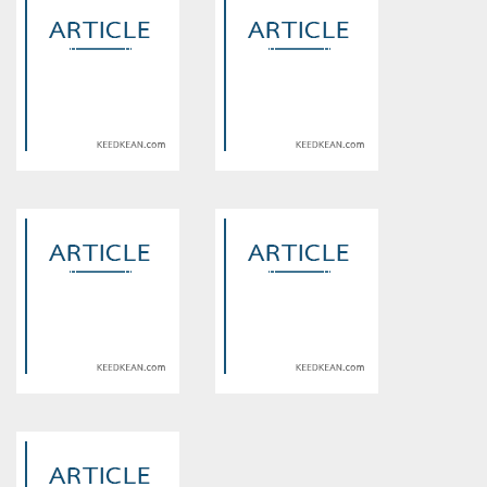
Warning
: Use of undefined
Warning
: Use of undefined
constant article_topic -
constant article_topic -
assumed 'article_topic' (this
assumed 'article_topic' (this
will throw an Error in a future
will throw an Error in a future
version of PHP) in
version of PHP) in
/home/keedkean/domains/keedkean.com/public_html/include/article/sh
/home/keedkean/domains/keedkean.com/pub
on line
534
on line
534
lovelovelove รักนี้มีแต่เธอแล้ว
My Love รักสุดกวนของยัยถึกกับ
นะน้องชาย
นายป่วน
Warning
: Use of undefined
Warning
: Use of undefined
constant article_topic -
constant article_topic -
assumed 'article_topic' (this
assumed 'article_topic' (this