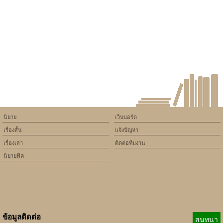
assumed 'article_topic' (this
will throw an Error in a future
version of PHP) in
/home/keedkean/domains/keedkean.com/public_html/include/article/sh
on line
534
Can you be the character to
guide the crew
นิยาย
เว็บบอร์ด
เรื่องสั้น
แจ้งปัญหา
เรื่องเล่า
ติดต่อทีมงาน
นิยายฟิค
ข้อมูลติดต่อ
สนทนา