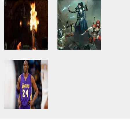
Warning
: Use of undefined
Warning
: Use of undefined
constant article_topic -
constant article_topic -
assumed 'article_topic' (this
assumed 'article_topic' (this
will throw an Error in a future
will throw an Error in a future
version of PHP) in
version of PHP) in
/home/keedkean/domains/keedkean.com/public_html/include/article/sh
/home/keedkean/domains/keedkean.com/pub
on line
534
on line
534
Spend a Ravishing Night with
As huge as 2020 apparently
Kolkata Escorts Service.
became for Jagex's charitable
projects
Warning
: Use of undefined
Warning
: Use of undefined
constant article_topic -
constant article_topic -
assumed 'article_topic' (this
assumed 'article_topic' (this
will throw an Error in a future
will throw an Error in a future
version of PHP) in
version of PHP) in
/home/keedkean/domains/keedkean.com/public_html/include/article/sh
/home/keedkean/domains/keedkean.com/pub
on line
534
on line
534
With general gold and silver
The manage scheme is barely
antiquity/pottery/dishware
special
Warning
: Use of undefined
constant article_topic -