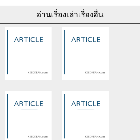
อ่านเรื่องเล่าเรื่องอื่น
Warning
: Use of undefined
Warning
: Use of undefined
constant article_topic -
constant article_topic -
assumed 'article_topic' (this
assumed 'article_topic' (this
will throw an Error in a future
will throw an Error in a future
version of PHP) in
version of PHP) in
/home/keedkean/domains/keedkean.com/public_html/include/article/sh
/home/keedkean/domains/keedkean.com/pub
on line
534
on line
534
ฉีดโบท็อกซ์ลดกราม หน้าเรียว ดี
Mut 23 coins
ไหม ? ก่อนตัดสินใจทำมีข้อควร