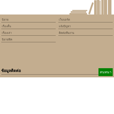
นิยาย
เว็บบอร์ด
เรื่องสั้น
แจ้งปัญหา
เรื่องเล่า
ติดต่อทีมงาน
นิยายฟิค
ข้อมูลติดต่อ
สนทนา
E-mail:
b_beginner@hotmail.com
xbeginner01@gmail.com
เบอร์ติดต่อ:
084-360-5931
Copyright © 2010 - 2018 Keedkean.com All rights reserved.
Developed by
xbeginner01