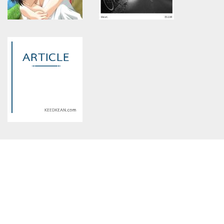
Three Loves : หัวใจสามดวง
คนรัก เพื่อนรัก
Warning
: Use of undefined
Warning
: Use of undefined
constant article_topic -
constant article_topic -
assumed 'article_topic' (this
assumed 'article_topic' (this
will throw an Error in a future
will throw an Error in a future
version of PHP) in
version of PHP) in
/home/keedkean/domains/keedkean.com/public_html/include/article/sh
/home/keedkean/domains/keedkean.com/pub
on line
534
on line
534
รักเค้าข้างเดียว
คิดถึง
Warning
: Use of undefined
constant article_topic -
assumed 'article_topic' (this
will throw an Error in a future
version of PHP) in
/home/keedkean/domains/keedkean.com/public_html/include/article/sh
on line
534
กรุณาอ่านให้จบ