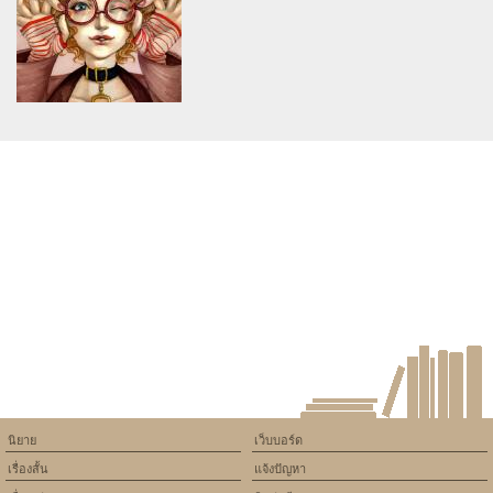
version of PHP) in
version of PHP) in
/home/keedkean/domains/keedkean.com/public_html/include/article/sh
/home/keedkean/domains/keedkean.com/pub
on line
534
on line
534
หนุ่มเพลย์บอยกับสาวๆทั้ง29คน
Love-Come
Warning
: Use of undefined
constant article_topic -
assumed 'article_topic' (this
will throw an Error in a future
version of PHP) in
/home/keedkean/domains/keedkean.com/public_html/include/article/sh
on line
534
สาวเสื้อแดงบนรถไฟ
นิยาย
เว็บบอร์ด
เรื่องสั้น
แจ้งปัญหา