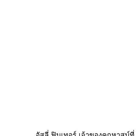
อัสลี่ ฟินเทอร์ เจ้าของคฤหาสน์ที่