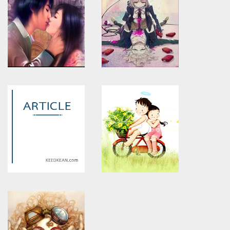
Warning
: Use of undefined
Warning
: Use of undefined
constant article_topic -
constant article_topic -
assumed 'article_topic' (this
assumed 'article_topic' (this
will throw an Error in a future
will throw an Error in a future
version of PHP) in
version of PHP) in
/home/keedkean/domains/keedkean.com/public_html/include/article/sh
/home/keedkean/domains/keedkean.com/pub
on line
534
on line
534
ด้วยแรงแห่งรัก
愛していますか？รักฉันรึเปล่า?
Warning
: Use of undefined
Warning
: Use of undefined
constant article_topic -
constant article_topic -
assumed 'article_topic' (this
assumed 'article_topic' (this
will throw an Error in a future
will throw an Error in a future