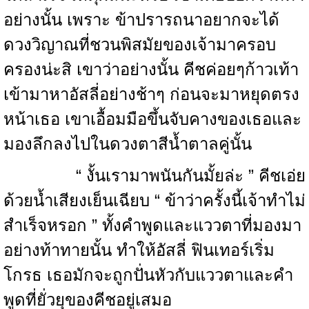
อย่างนั้น เพราะ ข้าปรารถนาอยากจะได้
ดวงวิญาณที่ชวนพิสมัยของเจ้ามาครอบ
ครองน่ะสิ เขาว่าอย่างนั้น คีชค่อยๆก้าวเท้า
เข้ามาหาอัสลี่อย่างช้าๆ ก่อนจะมาหยุดตรง
หน้าเธอ เขาเอื้อมมือขึ้นจับคางของเธอและ
มองลึกลงไปในดวงตาสีน้ำตาลคู่นั้น
“ งั้นเรามาพนันกันมั้ยล่ะ ” คีชเอ่ย
ด้วยน้ำเสียงเย็นเฉียบ “ ข้าว่าครั้งนี้เจ้าทำไม่
สำเร็จหรอก ” ทั้งคำพูดและแววตาที่มองมา
อย่างท้าทายนั้น ทำให้อัสลี่ ฟินเทอร์เริ่ม
โกรธ เธอมักจะถูกปั่นหัวกับแววตาและคำ
พูดที่ยั่วยุของคีชอยู่เสมอ