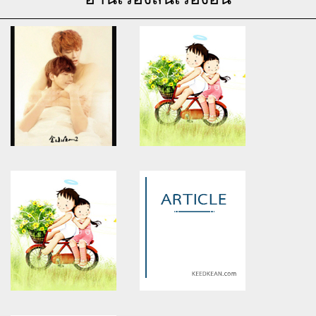
Warning
: Use of undefined
Warning
: Use of undefined
constant article_topic -
constant article_topic -
assumed 'article_topic' (this
assumed 'article_topic' (this
will throw an Error in a future
will throw an Error in a future
version of PHP) in
version of PHP) in
/home/keedkean/domains/keedkean.com/public_html/include/article/sh
/home/keedkean/domains/keedkean.com/pub
on line
534
on line
534
ยั่วดีนัก จัดแม่งเลย
cover ที่รัก