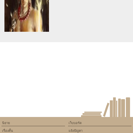
version of PHP) in
version of PHP) in
/home/keedkean/domains/keedkean.com/public_html/include/article/sh
/home/keedkean/domains/keedkean.com/pub
on line
534
on line
534
Best IVF cost in Bangalore
shoemaker
Mannat Fertility
Warning
: Use of undefined
constant article_topic -
assumed 'article_topic' (this
will throw an Error in a future
version of PHP) in
/home/keedkean/domains/keedkean.com/public_html/include/article/sh
on line
534
Others laughed
นิยาย
เว็บบอร์ด
เรื่องสั้น
แจ้งปัญหา