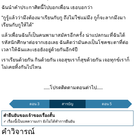
ฉันนำคำประกาศิตนี้ไปบอกเพื่อน เธอบอกว่า
“กูรู้แล้วว่ามึงต้องมาเรียนกับกู ถึงไม่ใช่แม่มึง กูก็จะลากมึงมา
เรียนกับกูให้ได้”
แล้วเพื่อนฉันก็เป็นคนพามาสมัครอีกครั้ง น่าแปลกนะที่ฉันได้
รหัสนักศึกษาต่อจากเธอเลย ฉันคิดว่ามันคงเป็นโชคชะตาที่ต่อ
เวลาให้ฉันและเธอยังอยู่ด้วยกันอีก4ปี
เราเรียนด้วยกัน กินด้วยกัน เจอสุขเราก็สุขด้วยกัน เจอทุกข์เราก็
ไม่เคยทิ้งกันไปไหน
.....โปรดติดตามตอนต่าไป.....
ตอน 3
สารบัญ
ตอน 5
คำยืนยันของเจ้าของเรื่องสั้น
✓ เรื่องนี้เป็นบทความเก่า ยังไม่ได้ทำการยืนยัน
คำวิจารณ์