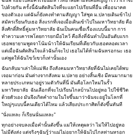
ฉันพาเธอไปสมัครเรียนมหาวิทยาลัยตามที่เคยสัญญาไว้ว่าเราจะ
ไปด้วยกัน ครั้งนี้ฉันตัดสินใจที่จะแยกไปเรียนที่อื่น เพื่ออนาคต
ของตัวเอง แต่ฉันก็ยังคงทำตามสัญญา ใส่ชุด ม.ปลายเดินเข้าไป
สมัครเรียนกับเธอ สิ่งแรกที่เจอเมื่อเดินเข้าไปในมหาวิทยาลัย คือ
สิ่งศักดิ์สิทธิ์คู่มหาวิทยาลัย ฉันเป็นคนเชื่อเรื่องแบบนี้มาก การ
ทำความเคารพโดยการยกมือไหว้ คือสิ่งที่ฉันทำเป็นอันดับแรก
เธอพยายามพูดจาโน้มน้าวให้ฉันเรียนที่เดียวกับเธอตลอดเวลา
แต่เมื่อฉันตัดสินใจแล้วฉันก็จะไป เธอไม่ได้ห้ามฉันหรอกนะ เธอ
แค่พูดให้ฉันไขว้เขวก็เท่านั้นเอง
ฉันกลับมาเล่าให้แม่ฟัง ถึงสังคมมหาวิทยาลัยที่ฉันไม่เคยได้พบ
เจอมาก่อน มันต่างจากสังคม ม.ปลาย อย่างสิ้นเชิง มีคนมากมาย
หลายประเภทมาอยู่รวมตัวกันที่นี่ มันคือโลกใหม่ในรั้ว
มหาวิทยาลัย ฉันเลือกที่จะไปเรียนไกลบ้านไปอยู่หอ ไปใช้ชีวิต
ด้วยตัวเอง มันจึงเกิดคำถามในใจขึ้นมาว่าฉันจะอยู่ในโลกที่
ใหญ่ๆแบบนี้คนเดียวได้ไหม แล้วเสียงประกาศิตก็ดังขึ้นทันที
“นั่งแหละ ก็เรียนนั่นแหละ”
ทุกอย่างจบลงเมื่อคำนั้นดังขึ้น แม่ให้เหตุผลว่า ไม่ให้ไปอยู่หอ
ไม่มีตังส่ง แต่จริงๆฉันรู้ว่าแม่ไม่อยากให้ฉันไปไกลท่านหรอก