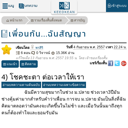
เมนู
บทความ
เข้าสู่ระบบ
KEEDKEAN
หน้าแรก
รวมเรื่องสั้นทั้งหมด
สารบัญ
เพื่อนกัน...ฉันสัญญา
วันที่
4 กันยายน พ.ศ. 2557
เวลา
22.24 น.
เขียนโดย
พรสิริ
-
6 ตอน
0 วิจารณ์
15.36K อ่าน
แก้ไขเมื่อ 13 กันยายน พ.ศ. 2557 19.55 น. โดย เจ้าของเรื่องสั้น
แชร์เรื่องสั้น
แนะนำ
ติดตาม
4) โชคชะตา ต่อเวลาให้เรา
อ่านบทความตามต้นฉบับ
อ่านบทความเฉพาะข้อความ
ฉันมีความสุขมากในช่วง ม.ปลาย ช่วงเวลา3ปีมัน
ช่างคุ้มค่ามากสำหรับคำว่าเพื่อน การจบ ม.ปลาย มันเป็นสิ่งที่ฉัน
คิดมาตลอดว่ามันคงจะเกิดขึ้นในไม่ช้า และเมื่อวันนั้นมาถึงทุก
คนก็ต้องทำใจและยอมรับมัน