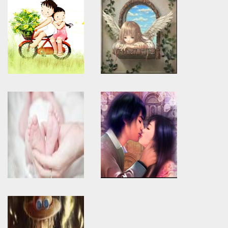
Warning
: Use of undefined
Warning
: Use of undefined
constant article_topic -
constant article_topic -
assumed 'article_topic' (this
assumed 'article_topic' (this
will throw an Error in a future
will throw an Error in a future
version of PHP) in
version of PHP) in
/home/keedkean/domains/keedkean.com/public_html/include/article/sh
/home/keedkean/domains/keedkean.com/pub
on line
534
on line
534
anttone
ลังกำเริบอย่างไม่รู้ตัว ริบอย่า
Warning
: Use of undefined
Warning
: Use of undefined
constant article_topic -
constant article_topic -
assumed 'article_topic' (this
assumed 'article_topic' (this
will throw an Error in a future
will throw an Error in a future