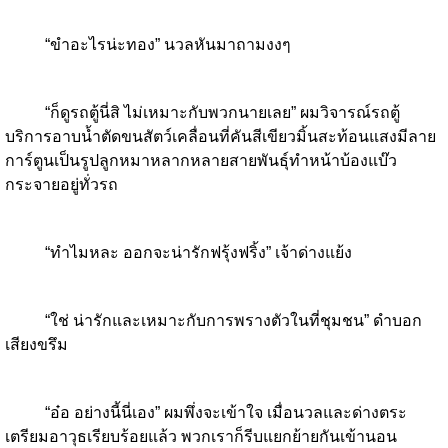
“ขำอะไรน่ะทอง” นวลหันมาถามงงๆ
“ก็ดูรถตู้นี่สิ ไม่เหมาะกับพวกนายเลย” ผมวิจารณ์รถตู้
บริการอาบน้ำตัดขนสัตว์เคลื่อนที่คันสีเขียวมิ้นสะท้อนแสงมีลาย
การ์ตูนเป็นรูปลูกหมาหลากหลายสายพันธุ์ทำหน้าบ้องแบ๊ว
กระจายอยู่ทั่วรถ
“ทำไมหละ ออกจะน่ารักฟรุ้งฟริ้ง” เจ้าด่างแย้ง
“ใช่ น่ารักและเหมาะกับการพรางตัวในที่ชุมชน” ดำบอก
เสียงขรึม
“อ๋อ อย่างนี้นี่เอง” ผมพึ่งจะเข้าใจ เมื่อนวลและด่างตระ
เตรียมอาวุธเรียบร้อยแล้ว พวกเราก็รีบแยกย้ายกันเข้านอน