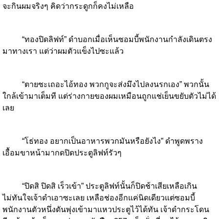
จะกินผมจริงๆ คิดว่ากระดูกก็คงไม่เหลือ
“ทองปิดลิฟท์” ดำบอกเมื่อเห็นซอมบี้พนักงานกำลังเดินตรง
มาทางเรา แต่ว่าผมตัวแข็งไปซะแล้ว
“ตายซะเถอะไอ้ทอง พวกกูจะส่งมึงไปลงนรกเอง” พวกนั้น
ใกล้เข้ามาเต็มที แต่ร่างกายของผมเหมือนถูกแช่เย็นขยับตัวไม่ได้
เลย
“โธ่ทอง อยากเป็นอาหารพวกมันหรือยังไง” ดำพูดพราง
เอื้อมขาหน้ามากดปิดประตูลิฟท์รัวๆ
“ปิดสิ ปิดสิ เร็วเข้า” ประตูลิฟท์นั้นก็ปิดช้าเสียเหลือเกิน
ไม่ทันใจเจ้าดำเอาซะเลย เหลือช่องอีกแค่นิดเดียวแต่ซอมบี้
พนักงานตัวหนึ่งดันพุ่งเข้ามาแหวประตูไว้ได้ทัน เจ้าดำกระโดน