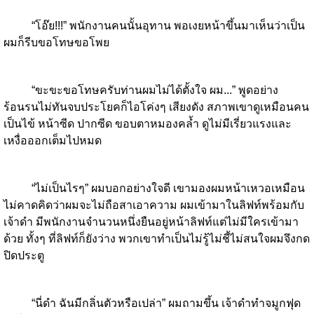
“โอ๊ย!!!” พนักงานคนนั้นอุทาน พอเงยหน้าขึ้นมาเห็นว่าเป็น
ผมก็รีบขอโทษขอโพย
“ขะขะขอโทษครับท่านผมไม่ได้ตั้งใจ ผม...” พูดอย่าง
ร้อนรนไม่ทันจบประโยคก็ไอโค่งๆ เสียงดัง สภาพเขาดูเหมือนคน
เป็นไข้ หน้าซีด ปากซีด ขอบตาหมองคล้ำ ดูไม่มีเรี่ยวแรงและ
เหงื่อออกเต็มไปหมด
“ไม่เป็นไรๆ” ผมบอกอย่างใจดี เขามองผมหน้าเหวอเหมือน
ไม่คาดคิดว่าผมจะไม่ถือสาเอาความ ผมเข้ามาในลิฟท์พร้อมกับ
เจ้าดำ มีพนักงานจำนวนหนึ่งยืนอยู่หน้าลิฟท์แต่ไม่มีใครเข้ามา
ด้วย ทั้งๆ ที่ลิฟท์ก็ยังว่าง พวกเขาทำเป็นไม่รู้ไม่ชี้ไม่สนใจผมจึงกด
ปิดประตู
“นี่ดำ ฉันมีกลิ่นตัวหรือเปล่า” ผมถามขึ้น เจ้าดำทำจมูกฟุด