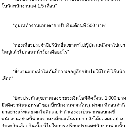
โบนัสพนักงานแค่ 1.5 เดือน”
“ทุ่มเททำงานแทบตาย ปรับเงินเดือนที 500 บาท”
“ท่องเที่ยวประจำปีบริษัทอื่นเขาพาไปญี่ปุ่น แต่มึงพาไปเขา
ใหญ่แล้วไปตอนหน้าร้อนคืออะไร”
“สั่งงานเยอะทำไม่ทันก็ด่า พออยู่ดึกกลับไม่ให้โอที ไอ้หน้า
เลือด”
“บัตรประกันสุขภาพเฮงซวยวงเงินโอพีดีครั้งละ 1,000 บาท
มึงคิดว่ามันพอหรอ” ซอมบี้พนักงานพวกนั้นรุมด่าผม ทีตอนด่านี่
มาอย่างแร็พเลย ผมไม่คิดเลยว่าตัวเองจะเป็นพวกชอบกดขี่
พนักงานอย่างนี้พวกเขาคงเคียดแค้นผมมาก ถึงได้มองผมอย่าง
กับจะกินเลือดกินเนื้อ นี่ไม่ใช่การเปรียบเปรยแต่พนักงานพวกนั้น