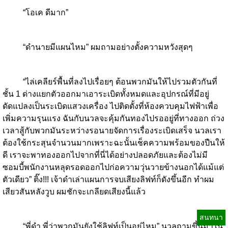
“โอเค ดีมาก”
“ดำนายมีแผนไหม” ผมถามอย่างตั้งความหวังสุดๆ
“ไล่เคลียร์พื้นที่ลงไปเรื่อยๆ ต้อนพวกมันให้ไปรวมตัวกันที่
ชั้น 1 ด่างแยกตัวออกมาเอาระเบิดทั้งหมดและอุปกรณ์ที่มีอยู่
ดัดแปลงเป็นระเบิดแสวงเครื่อง ไปติดตั้งที่ห้องควบคุมไฟฟ้าเพื่อ
เพิ่มความรุนแรง ฉันกับนวลจะคุ้มกันทองไปรออยู่ที่ทางออก ถ่วง
เวลาสู้กับพวกมันระหว่างรอนายจัดการเรื่องระเบิดเสร็จ นวลเรา
ต้องใช้กระสุนจำนวนมากเพราะฉะนั้นเช็คความพร้อมของปืนให้
ดี เราจะพาทองออกไปจากที่นี่ได้อย่างปลอดภัยและต้องไม่มี
ซอมบี้พนักงานหลุดรอดออกไปก่อความวุ่นวายข้างนอกได้แม้แต่
ตัวเดียว” ติ๊ง!!! เจ้าดำเล่าแผนการจบเสียงลิฟท์ก็ดังขึ้นอีก ทำผม
เสียวสันหลังวูบ​ ผมชักจะเกลียดเสียงนี้แล้ว
สนทนา
“พี่ดำ พี่ว่าพวกมันยังใช้ลิฟท์เป็นอยู่ไหม” นวลถามขึ้นมาใน