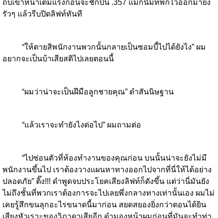
ถีบเข้าหน้าเต็มแรงก่อนจะชักปืน .357 แม็กนั่มที่พกไว้ออกมายิง
รัวๆ แล้วรีบปิดลิฟท์ทันที
“ให้ตายสิพนักงานพวกนั้นกลายเป็นซอมบี้ไปได้ยังไง” ผม
อยากจะเป็นบ้าเสียสติไปเลยตอนนี้
“ผมว่าน่าจะเป็นฝีมือลูกชายคุณ” ดำสันนิษฐาน
“แล้วเราจะทำยังไงต่อไป” ผมถามต่อ
“ไปซ่อนตัวที่ห้องทำงานของคุณก่อน บนนั้นน่าจะยังไม่มี
พนักงานขึ้นไป เราต้องวางแผนหาทางออกไปจากที่นี่ให้ได้อย่าง
ปลอดภัย” ติ๊ง!!! ดำพูดจบประโยคเสียงลิฟท์ก็ดังขึ้น แต่ว่านี่มันยัง
ไม่ถึงชั้นที่พวกเราต้องการจะไปเลยพึ่งกลางทางเท่านั้นเอง ผมไม่
เคยรู้สึกขนลุกอะไรขนาดนี้มาก่อน สยดสยองยิ่งกว่าตอนได้ยิน
เสียงหัวเราะของวิภาดาเสียอีก ดำมองหน้าผมก่อนที่มันจะทำท่า