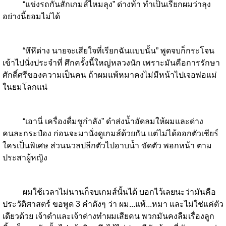
“แข่งรถกันสักเกมส์ไหมลุง” ด่างท้า ทำเป็นเรียกผมว่าลุง
อย่างนี้ยอมไม่ได้
“หึหึด่าง นายจะเสียใจที่เรียกฉันแบบนั้น” พูดจบก็กระโจน
เข้าไปนั่งประจำที่ ศึกครั้งนี้ใหญ่หลวงนัก เพราะมันคือการรักษา
ศักดิ์ศรีของความเป็นคน ถ้าผมแพ้หมาคงไม่มีหน้าไปเจอพ่อแม่
ในยมโลกแน่
“เอานี่ เครื่องดื่มชูกำลัง” ดำส่งน้ำอัดลมให้ผมและด่าง
คนละกระป๋อง ก่อนจะมานั่งดูเกมส์ด้วยกัน แต่ไม่ได้ออกตัวเชียร์
ใครเป็นพิเศษ ส่วนนวลปลีกตัวไปอาบน้ำ ขัดตัว พอกหน้า ตาม
ประสาผู้หญิง
ผมใช้เวลาไม่นานก็จบเกมส์นั้นได้ บอกไว้เลยนะว่ามันคือ
ประวัติศาสตร์ ขอพูด 3 คำดังๆ ว่า ผม...แพ้...หมา และไม่ใช่แค่ตัว
เดียวด้วย เจ้าดำและเจ้าด่างทำผมเสียคน พวกมันคงลืมเรื่องลูก