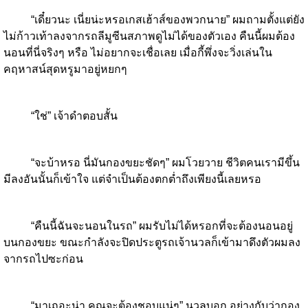
“เดี๋ยวนะ เนี่ยน่ะหรอเกสเฮ้าส์ของพวกนาย” ผมถามตั้งแต่ยัง
ไม่ก้าวเท้าลงจากรถลีมูซีนสภาพดูไม่ได้ของตัวเอง คืนนี้ผมต้อง
นอนที่นี่จริงๆ หรือ ไม่อยากจะเชื่อเลย เมื่อกี้พึ่งจะวิ่งเล่นใน
คฤหาสน์สุดหรูมาอยู่หยกๆ
“ใช่” เจ้าดำตอบสั้น
“จะบ้าหรอ นี่มันกองขยะชัดๆ” ผมโวยวาย ชีวิตคนเรามีขึ้น
มีลงอันนั้นก็เข้าใจ แต่จำเป็นต้องตกต่ำถึงเพียงนี้เลยหรอ
“คืนนี้ฉันจะนอนในรถ” ผมรับไม่ได้หรอกที่จะต้องนอนอยู่
บนกองขยะ ขณะกำลังจะปิดประตูรถเจ้านวลก็เข้ามาดึงตัวผมลง
จากรถไปซะก่อน
“มาเถอะน่า คุณจะต้องชอบแน่ๆ” นวลบอก อย่างกับว่ากอง