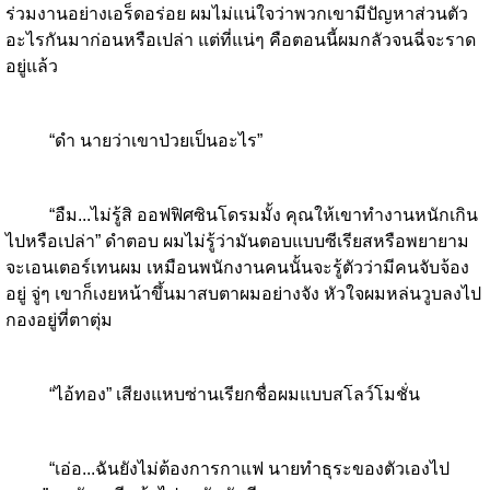
ร่วมงานอย่างเอร็ดอร่อย ผมไม่แน่ใจว่าพวกเขามีปัญหาส่วนตัว
อะไรกันมาก่อนหรือเปล่า แต่ที่แน่ๆ คือตอนนี้ผมกลัวจนฉี่จะราด
อยู่แล้ว
“ดำ นายว่าเขาป่วยเป็นอะไร”
“อืม...ไม่รู้สิ ออฟฟิศซินโดรมมั้ง คุณให้เขาทำงานหนักเกิน
ไปหรือเปล่า” ดำตอบ ผมไม่รู้ว่ามันตอบแบบซีเรียสหรือพยายาม
จะเอนเตอร์เทนผม เหมือนพนักงานคนนั้นจะรู้ตัวว่ามีคนจับจ้อง
อยู่ จู่ๆ เขาก็เงยหน้าขึ้นมาสบตาผมอย่างจัง หัวใจผมหล่นวูบลงไป
กองอยู่ที่ตาตุ่ม
“ไอ้ทอง” เสียงแหบซ่านเรียกชื่อผมแบบสโลว์โมชั่น
“เอ่อ...ฉันยังไม่ต้องการกาแฟ นายทำธุระของตัวเองไป