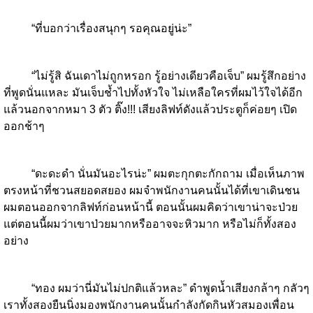
“ที่บอกว่าเรื่องสนุกๆ รอคุณอยู่น่ะ”
“ไม่รู้สิ ฉันเดาไม่ถูกหรอก รู้อย่างเดียวคือเจ็บ” ผมรู้สึกอย่าง
ที่พูดนั่นแหละ มันเจ็บช้ำไปทั้งหัวใจ ไม่เหลือใครที่ผมไว้ใจได้อีก
แล้วนอกจากหมา 3 ตัว ติ๊ง!!! เสียงลิฟท์ดังแล้วประตูก็ค่อยๆ เปิด
ออกช้าๆ
“ดะดะดำ นั่นมันอะไรน่ะ” ผมตะกุกตะกักถาม เมื่อเห็นภาพ
ตรงหน้าที่ชวนสยอดสยอง ผมจำพนักงานคนนั้นได้ที่เขาเดินชน
ผมตอนออกจากลิฟท์ก่อนหน้านี้ ตอนนั้นผมคิดว่าเขาน่าจะป่วย
แต่ตอนนี้ผมว่าเขาป่วยมากหรืออาจจะหิวมาก หรือไม่ก็ทั้งสอง
อย่าง
“ทอง ผมว่านี่มันไม่ปกติแล้วหละ” ดำพูดน้ำเสียงกล้าๆ กลัวๆ
เราทั้งสองยืนนิ่งมองพนักงานคนนั้นกำลังกัดกินหัวสมองเพื่อน