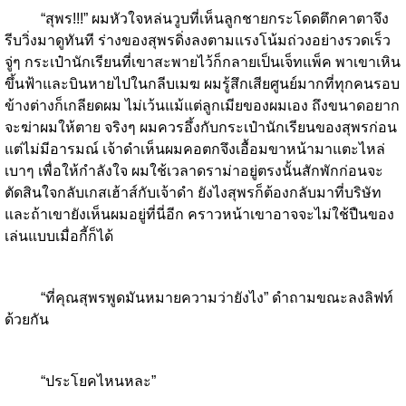
“สุพร!!!” ผมหัวใจหล่นวูบที่เห็นลูกชายกระโดดตึกคาตาจึง
รีบวิ่งมาดูทันที ร่างของสุพรดิ่งลงตามแรงโน้มถ่วงอย่างรวดเร็ว
จู่ๆ กระเป๋านักเรียนที่เขาสะพายไว้ก็กลายเป็นเจ็ทแพ็ค พาเขาเหิน
ขึ้นฟ้าและบินหายไปในกลีบเมฆ ผมรู้สึกเสียศูนย์มากที่ทุกคนรอบ
ข้างต่างก็เกลียดผม ไม่เว้นแม้แต่ลูกเมียของผมเอง ถึงขนาดอยาก
จะฆ่าผมให้ตาย จริงๆ ผมควรอึ้งกับกระเป๋านักเรียนของสุพรก่อน
แต่ไม่มีอารมณ์ เจ้าดำเห็นผมคอตกจึงเอื้อมขาหน้ามาแตะไหล่
เบาๆ เพื่อให้กำลังใจ ผมใช้เวลาดราม่าอยู่ตรงนั้นสักพักก่อนจะ
ตัดสินใจกลับเกสเฮ้าส์กับเจ้าดำ ยังไงสุพรก็ต้องกลับมาที่บริษัท
และถ้าเขายังเห็นผมอยู่ที่นี่อีก คราวหน้าเขาอาจจะไม่ใช้ปืนของ
เล่นแบบเมื่อกี้ก็ได้
“ที่คุณสุพรพูดมันหมายความว่ายังไง” ดำถามขณะลงลิฟท์
ด้วยกัน
“ประโยคไหนหละ”