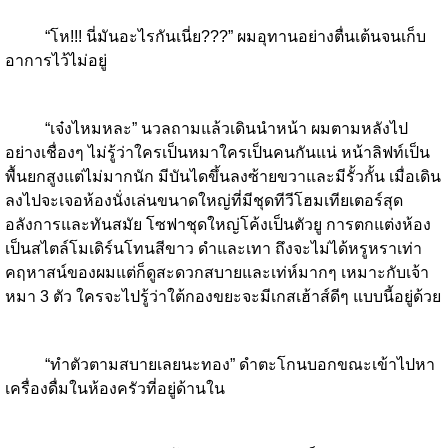
“โห!!! นี่มันอะไรกันเนี่ย???” ผมอุทานอย่างตื่นเต้นจนเก็บ
อาการไว้ไม่อยู่
“เจ๋งไหมหละ” นวลถามแล้วเดินนำหน้า ผมตามหลังไป
อย่างเชื่องๆ ไม่รู้ว่าใครเป็นหมาใครเป็นคนกันแน่ หน้าลิฟท์เป็น
พื้นยกสูงแต่ไม่มากนัก มีบันไดขึ้นลงซ้ายขวาและมีรั้วกั้น เมื่อเดิน
ลงไปจะเจอห้องนั่งเล่นขนาดใหญ่ที่มีชุดทีวีโฮมเทียเตอร์สุด
อลังการและทันสมัย โซฟาชุดใหญ่โค้งเป็นตัวยู การตกแต่งห้อง
เป็นสไตล์โมเดิร์นโทนสีขาว ดำและเทา ถึงจะไม่ได้หรูหราเท่า
คฤหาสน์ของผมแต่ก็ดูสะดวกสบายและเท่ห์มากๆ เหมาะกับเจ้า
หมา 3 ตัว ใครจะไปรู้ว่าใต้กองขยะจะมีเกสเฮ้าส์ดีๆ แบบนี้อยู่ด้วย
“ทำตัวตามสบายเลยนะทอง” ดำตะโกนบอกขณะเข้าไปหา
เครื่องดื่มในห้องครัวที่อยู่ด้านใน