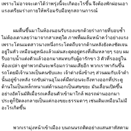
เพราะไม่อาจจะเดาได้ว่าพรุ่งนี้จะเกิดอะไรขึ้น จึงต้องพักผ่อนเอา
แรงเตรียมร่างกายให้พร้อมรับมือทุกสถานการณ์
ผมตื่นขึ้นมาในห้องนอนรับรองแขกด้วยร่างกายที่บอบช้ำ
ไม่ต้องเดาเลยว่ามาจากสาเหตุใด ภาพที่ผมล้มหน้าคว่ำอย่างแรง
เพราะโดนเมดสาวนางหนึ่งกระโดดถีบจากด้านหลังยังคงชัดเจน
อยู่ในหัว เหมือนดูหนังแล้วแผ่นสะดุดอยู่ตรงที่เดิมหลายๆ รอบ ผม
รีบอาบน้ำแต่งตัวแล้วออกมาสมทบกับผู้อารักขา 3 ตัวที่รออยู่ใน
ห้องเปล่า ดูท่าพวกมันจะพร้อมกว่าผมเสียอีก พวกเราพากันขึ้น
รถโดยมีเจ้านวลเป็นคนขับและ เจ้าด่างนั่งข้างๆ ส่วนผมกับเจ้าดำ
นั้นอยู่ข้างหลัง รถขับผ่านอุโมงค์มืดก่อนจะถึงทางออกที่ประตู
ด้านในเป็นเหล็กหนาแต่ด้านนอกเป็นเศษขยะ มันเลื่อนเปิดขึ้น
อย่างอัตโนมัติเมื่อรถเคลื่อนตัวเข้ามาใกล้ พอรถผ่านออกมา​
ประตูก็ปิดลงกลายเป็นแค่กองขยะธรรมดาๆ เช่นเดิมเหมือนไม่มี
อะไรเกิดขึ้น
พวกเรามุ่งหน้าเข้าเมือง บนถนนรถติดอย่างแสนสาหัสตาม