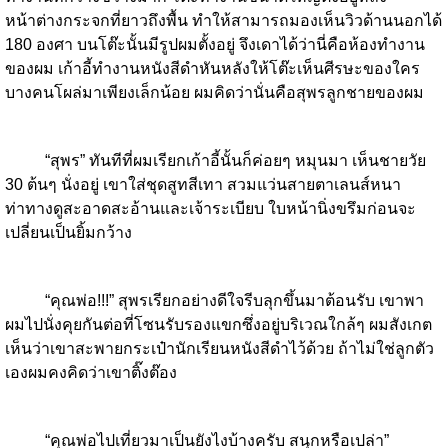
หน้าต่างกระจกที่ยาวถึงพื้น ทำให้สามารถมองเห็นวิวด้านนอกได้
180 องศา บนโต๊ะนั้นมีรูปผมตั้งอยู่ จึงเดาได้ว่านี่คือห้องทำงาน
ของผม เก้าอี้ทำงานหนังสีดำหันหลังให้โต๊ะเห็นศีรษะของใคร
บางคนโผล่มาเพียงเล็กน้อย ผมคิดว่านั่นคือสุพรลูกชายของผม
“สุพร” ทันทีที่ผมเรียกเก้าอี้นั้นก็ค่อยๆ หมุนมา เห็นชายวัย
30 ต้นๆ นั่งอยู่ เขาใส่ชุดสูทสีเทา สวมแว่นสายตาเลนส์หนา
ท่าทางดูสะอาดสะอ้านและเจ้าระเบียบ ใบหน้านิ่งขรึมก่อนจะ
เปลี่ยนเป็นยิ้มกว้าง
“คุณพ่อ!!!” สุพรเรียกอย่างดีใจรีบลุกขึ้นมาต้อนรับ เขาพา
ผมไปนั่งคุยกันต่อที่โซนรับรองแขกซึ่งอยู่บริเวณใกล้ๆ ผมสังเกต
เห็นว่าเขาสะพายกระเป๋านักเรียนหนังสีดำไว้ด้วย ถ้าไม่ใช่ลูกตัว
เองผมคงคิดว่าเขาติ๊งต๊อง
“คุณพ่อไปเที่ยวมาเป็นยังไงบ้างครับ สนุกหรือเปล่า”