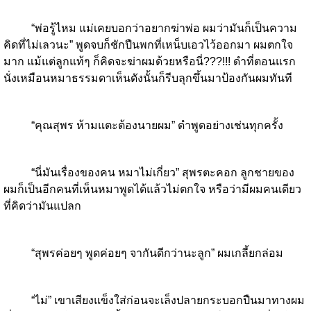
“พ่อรู้ไหม แม่เคยบอกว่าอยากฆ่าพ่อ ผมว่ามันก็เป็นความ
คิดที่ไม่เลวนะ” พูดจบก็ชักปืนพกที่เหน็บเอวไว้ออกมา ผมตกใจ
มาก แม้แต่ลูกแท้ๆ ก็คิดจะฆ่าผมด้วยหรือนี่???!!! ดำที่ตอนแรก
นั่งเหมือนหมาธรรมดาเห็นดังนั้นก็รีบลุกขึ้นมาป้องกันผมทันที
“คุณสุพร ห้ามแตะต้องนายผม” ดำพูดอย่างเช่นทุกครั้ง
“นี่มันเรื่องของคน หมาไม่เกี่ยว” สุพรตะคอก ลูกชายของ
ผมก็เป็นอีกคนที่เห็นหมาพูดได้แล้วไม่ตกใจ หรือว่ามีผมคนเดียว
ที่คิดว่ามันแปลก
“สุพรค่อยๆ พูดค่อยๆ จากันดีกว่านะลูก” ผมเกลี้ยกล่อม
“ไม่” เขาเสียงแข็งใส่ก่อนจะเล็งปลายกระบอกปืนมาทางผม