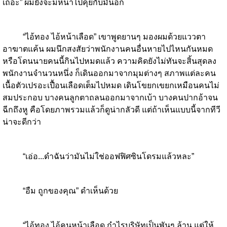
เถอะ” ผมยังจะมีหน้าไปคุยกับมันอีก
“ไอ้ทอง ไอ้หน้าเลือด” เขาพูดยานๆ มองผมด้วยแววตา
อาฆาตแค้น ผมนึกสงสัยว่าพนักงานคนอื่นหายไปไหนกันหมด
หรือโดนนายคนนี้กินไปหมดแล้ว ความคิดยังไม่ทันจะสิ้นสุดลง​
พนักงานจำนวนหนึ่ง ก็เดินออกมาจากมุมต่างๆ สภาพแต่ละคน
เนื้อตัวเปรอะเปื้อนเลือดเต็มไปหมด เดินโขยกเขยกเหมือนคนไม่
สมประกอบ บางคนลูกตาถลนออกมาจากเบ้า บางคนปากอ้าจน
ฉีกถึงหู คือโดยภาพรวมแล้วก็ดูน่ากลัวดี แต่ถ้าเห็นแบบนี้จากทีวี
น่าจะดีกว่า
“เอ่อ...ดำฉันว่ามันไม่ใช่ออฟฟิศซินโดรมแล้วหละ”
“อืม ถูกของคุณ” ดำเห็นด้วย
“ไอ้ทอง ไอ้คนหน้าเลือด กำไรบริษัทเป็นพันๆ ล้าน แต่ให้