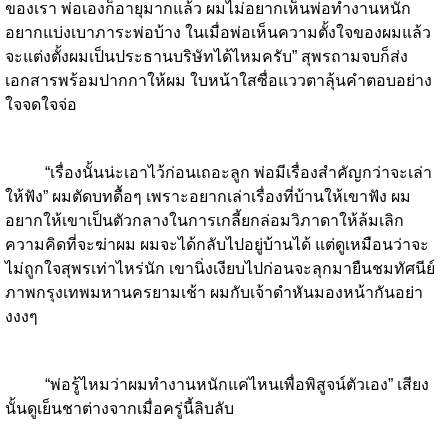
ของเรา พ่อเองก็อายุมากแล้ว ผมไม่อยากเห็นพ่อทำงานหนัก
อยากแบ่งเบาภาระพ่อบ้าง ในเมื่อพ่อเห็นความตั้งใจของผมแล้ว
จะแต่งตั้งผมเป็นประธานบริษัทได้ไหมครับ” สุพรถามจบก็ส่ง
เอกสารพร้อมปากกาให้ผม ใบหน้าใสซื่อแววตาลุ้นคำตอบอย่าง
ใจจดใจจ่อ
“เรื่องนั้นน่ะเอาไว้ก่อนเถอะลูก พ่อมีเรื่องสำคัญกว่าจะเล่า
ให้ฟัง” ผมตัดบทดื้อๆ เพราะอยากเล่าเรื่องที่บ้านให้เขาฟัง ผม
อยากให้เขาเป็นตัวกลางในการเกลี้ยกล่อมวิภาดาให้ล้มเลิก
ความคิดที่จะฆ่าผม ผมจะได้กลับไปอยู่บ้านได้ แต่ดูเหมือนว่าจะ
ไม่ถูกใจสุพรเท่าไหร่นัก เขานิ่งเงียบไปก่อนจะลุกมายืนชมทัศนีย์
ภาพกรุงเทพมหานครยามเช้า ผมกับเจ้าดำหันมองหน้ากันอย่า
งงงๆ
“พ่อรู้ไหมว่าผมทำงานหนักแค่ไหนเพื่อพิสูจน์ตัวเอง” เสียง
นั้นดูเย็นชาต่างจากเมื่อครู่นี้ลิบลับ