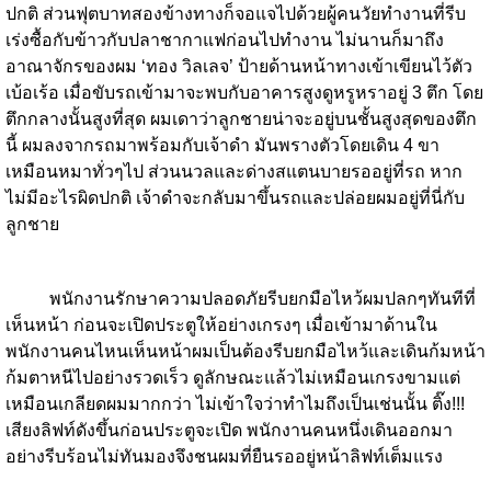
ปกติ ส่วนฟุตบาทสองข้างทางก็จอแจไปด้วยผู้คนวัยทำงานที่รีบ
เร่งซื้อกับข้าวกับปลาชากาแฟก่อนไปทำงาน ไม่นานก็มาถึง
อาณาจักรของผม ‘ทอง วิลเลจ’ ป้ายด้านหน้าทางเข้าเขียนไว้ตัว
เบ้อเร้อ เมื่อขับรถเข้ามาจะพบกับอาคารสูงดูหรูหราอยู่ 3 ตึก โดย
ตึกกลางนั้นสูงที่สุด ผมเดาว่าลูกชายน่าจะอยู่บนชั้นสูงสุดของตึก
นี้ ผมลงจากรถมาพร้อมกับเจ้าดำ มันพรางตัวโดยเดิน 4 ขา
เหมือนหมาทั่วๆไป ส่วนนวลและด่างสแตนบายรออยู่ที่รถ หาก
ไม่มีอะไรผิดปกติ เจ้าดำจะกลับมาขึ้นรถและปล่อยผมอยู่ที่นี่กับ
ลูกชาย
พนักงานรักษาความปลอดภัยรีบยกมือไหว้ผมปลกๆทันทีที่
เห็นหน้า​ ก่อนจะเปิดประตูให้อย่างเกรงๆ เมื่อเข้ามาด้านใน
พนักงานคนไหนเห็นหน้าผมเป็นต้องรีบยกมือไหว้และเดินก้มหน้า
ก้มตาหนีไปอย่างรวดเร็ว ดูลักษณะแล้วไม่เหมือนเกรงขามแต่
เหมือนเกลียดผมมากกว่า ไม่เข้าใจว่าทำไมถึงเป็นเช่นนั้น ติ๊ง!!!
เสียงลิฟท์ดังขึ้นก่อนประตูจะเปิด พนักงานคนหนึ่งเดินออกมา
อย่างรีบร้อนไม่ทันมองจึงชนผมที่ยืนรออยู่หน้าลิฟท์เต็มแรง