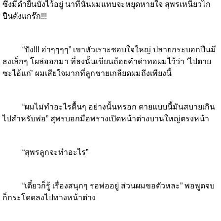
ซึ่งมีดำยืนบังไว้อยู่ นาทีนั้นผมแทบจะหยุดหายใจ สุพรเหนี่ยวไก
ปืนดังแกร๊ก!!!
“ปัง!!! ฮ่าๆๆๆๆ” เขาหัวเราะชอบใจใหญ่ ปลายกระบอกปืนมี
ธงเล็กๆ โผล่ออกมา ที่ธงนั้นเขียนถ้อยคำด่าทอผมไว้ว่า ‘ไปตาย
ซะไอ้แก่’ ผมเสียใจมากที่ลูกชายเกลียดผมถึงเพียงนี้
“ผมไม่ทำอะไรตื้นๆ อย่างนั้นหรอก ตายแบบนี้มันสบายเกิน
ไปสำหรับพ่อ” สุพรบอกมือพรางเปิดหน้าต่างบานใหญ่ตรงหน้า
“สุพรลูกจะทำอะไร”
“เดี๋ยวก็รู้ เรื่องสนุกๆ รอพ่ออยู่ ส่วนผมขอตัวหละ” พอพูดจบ
ก็กระโดดลงไปทางหน้าต่าง