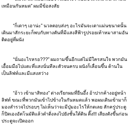
เหมือนกันหมด” ผมมีข้อสงสัย
“ก็เดาๆ เอาน่ะ” นวลตอบส่งๆ อะไรมันจะเดาแม่นขนาดนั้น
เดินมาสักระยะก็พบกับทางตันที่มีแสงสีฟ้ารูปรอยเท้าหมา​สามอัน
ติดอยู่ที่ผนัง
“นั่นอะไรหรอ???” ผมถามขึ้นอีกแต่ไม่มีใครสนใจ พวกมัน
เอื้อมมือไปแตะที่แสงนั่นทีละตัวจนครบ ผนังก็เลื่อนขึ้น ด้านใน
เป็นลิฟท์และมีแสงสว่าง
“อ้าว เข้ามาสิทอง” ด่างเรียกผมที่ยืนอึ้ง​ อ้าปากค้างอยู่หน้า
ลิฟท์ ขณะที่พวกมันเข้าไปข้างในกันหมดแล้ว พอผมเดินเข้ามาก็
มองสำรวจไปรอบๆ​ ไม่เห็นว่าจะมีปุ่มอะไรให้กดเลย สักครู่ประตู
ก็ปิดเองอัตโนมัติแล้วดำดิ่งลงไปยังชั้นใต้ดิน ติ๊ง!!! เสียงดังขึ้นก่อน
ประตูจะเปิดออก