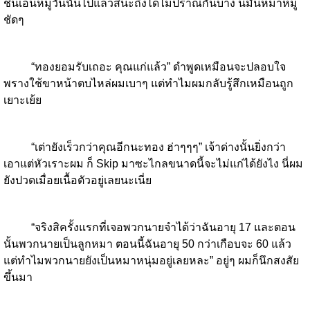
ชิ้นเอ็นหมูวันนั้นไปแล้วสินะถึงได้ไม่ปราณีกันบ้าง นี่มันหมาหมู่
ชัดๆ
“ทองยอมรับเถอะ คุณแก่แล้ว” ดำพูดเหมือนจะปลอบใจ
พรางใช้ขาหน้าตบไหล่ผมเบาๆ แต่ทำไมผมกลับรู้สึกเหมือนถูก
เยาะเย้ย
“เต่ายังเร็วกว่าคุณอีกนะทอง ฮ่าๆๆๆ” เจ้าด่างนั้นยิ่งกว่า
เอาแต่หัวเราะผม ก็ Skip มาซะไกลขนาดนี้จะไม่แก่ได้ยังไง นี่ผม
ยังปวดเมื่อยเนื้อตัวอยู่เลยนะเนี่ย
“จริงสิครั้งแรกที่เจอพวกนายจำได้ว่าฉันอายุ 17 และตอน
นั้นพวกนายเป็นลูกหมา ตอนนี้ฉันอายุ 50 กว่าเกือบจะ 60 แล้ว
แต่ทำไมพวกนายยังเป็นหมาหนุ่มอยู่เลยหละ” อยู่ๆ ผมก็นึกสงสัย
ขึ้นมา