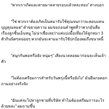
“พวกเราเกิดและตายมาหลายรอบแล้วหละทอง” ด่างบอก
“ใช่ พวกเราต้องเกิดเป็นหมารับใช้คุณจนกว่าจะตอบแทน
บุญคุณหมด” ดำขยายความ ผมขอถอนคำพูดที่ว่าพวกมันลืม
เรื่องลูกชิ้นเอ็นหมู ไม่น่าเชื่อเลยว่าแค่แบ่งมื้อเที่ยงให้ลูกหมา 3
ตัวกินนิดๆหน่อยๆ พวกมันจะตามมารับใช้ปกป้องผมถึงขนาดนี้
“สนุกกันพอหรือยัง หนุ่มๆ” เสียงนวลลอยมาก่อนจะเห็นเจ้า
ตัว
“ไม่ต้องเตรียมการสำหรับวันพรุ่งนี้หรือยังไง” มันยืนกอดอก
ถามอย่างจริงจัง
“ฉันแค่จะไปหาลูกชายที่บริษัท ทำไมต้องเตรียมการอะไร
ด้วยหละ” ผมถามขึ้น