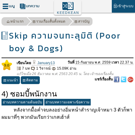
เมนู
บทความ
เข้าสู่ระบบ
KEEDKEAN
หน้าแรก
รวมเรื่องสั้นทั้งหมด
สารบัญ
Skip ความจนทะลุมิติ (Poor
boy & Dogs)
วันที่
15 กันยายน พ.ศ. 2559
เวลา
22.37 น.
เขียนโดย
January13
9.0
7 บท
1 วิจารณ์
15.09K อ่าน
แก้ไขเมื่อ 26 ธันวาคม พ.ศ. 2563 20.45 น. โดย เจ้าของเรื่องสั้น
แชร์เรื่องสั้น
แนะนำ
ติดตาม
4) ซอมบี้พนักงาน
อ่านบทความตามต้นฉบับ
อ่านบทความเฉพาะข้อความ
หลังจากมื้อค่ำจบลงอย่างอิ่มหน่ำสำราญเจ้าหมา 3 ตัวก็พา
ผมมาที่ๆ พวกมันเรียกว่าเกสเฮ้าส์