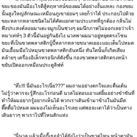
ขยะของมันมีอะไรดีสู้คฤหาสน์ของผมได้อย่างงั้นแหละ กองขยะ
นั้นสูงใหญ่ลักษณะเหมือนภูเขาย่อมๆ เลยก็ว่าได้ ประกอบไปด้วย
ขยะหลากหลายชนิดไม่ได้คัดแยกตามประเภทที่ถูกต้อง กลิ่นไม่
พึงประสงค์ลอยมาเตะจมูกเป็นช่วงๆ ผมนึกภาพไม่ออกเลยว่าเจ้า
หมาเท่ห์ๆ 3 ตัวนี้มันอยู่กันยังไง นวลพาผมมาอยู่หยุดตรงโซน
ขยะที่เป็นขวดพลาสติกบู้บี้หลากหลายขนาดเยอะแยะเต็มไปหมด
มันเอื้อมมือไปหมุนขวดพลาสติกอันหนึ่ง ทันใดนั้นก็เกิดเสียง
คล้ายๆ เครื่องอิเล็กทรอนิกส์ดังขึ้น กองขวดพลาสติกตรงหน้า
ขยับเปิดออกเหมือนประตูลิฟท์
“ห๊ะ!!! นี่มันอะไรเนี่ย???” ผมถามอย่างตกใจและตื่นเต้น
ไม่รู้ว่าควรจะรู้สึกอะไรก่อนดี นวลไม่ตอบเอาแต่ยิ้มอย่างขำขันที่
ทำให้ผมอยากรู้อยากเห็นได้ พวกเราเดินเข้ามาข้างในมันมืด
ตึ๊ดตื๋อไปหมด ผมมองไม่เห็นอะไรเลย แต่พอจะเดาได้ว่าเป็นทาง
เดินยาวๆ พาเราไปที่ไหนสักแห่ง
“นี่นวล แล้วเมื่อกี้เธอจำได้ยังไงว่าเป็นขวดไหน หน้าตามัน