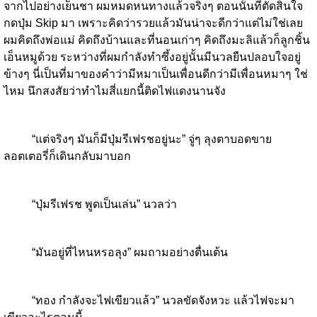
จากไปอย่างเย็นชา ผมหมดหนทางแล้วจริงๆ ตอนนั้นที่ตัดสินใจ
กดปุ่ม Skip มา เพราะคิดว่ารวยแล้วมันน่าจะดีกว่าแต่ไม่ใช่เลย
ผมคิดถึงพ่อแม่ คิดถึงบ้านและที่นอนเก่าๆ คิดถึงมะลิแล้วก็ลูกชิ้น
เอ็นหมูด้วย ระหว่างที่ผมกำลังทำซึ้งอยู่นั้นมีนวลยืนปลอบใจอยู่
ข้างๆ นี่เป็นที่มาของคำว่ามีหมาเป็นเพื่อนดีกว่ามีเพื่อนหมาๆ ใช่
ไหม นึกสงสัยว่าทำไมสี่แยกนี้ติดไฟแดงนานจัง
“แต่จริงๆ มันก็มีปุ่มรีเฟรชอยู่นะ” จู่ๆ ลุงตาบอดขาย
ลอตเตอรี่ก็เดินกลับมาบอก
“ปุ่มรีเฟรช พูดเป็นเล่น” นวลว่า
“มันอยู่ที่ไหนหรอลุง” ผมถามอย่างตื่นเต้น
“ทอง กำลังจะไฟเขียวแล้ว” นวลขัดจังหวะ แล้วไฟจะมา