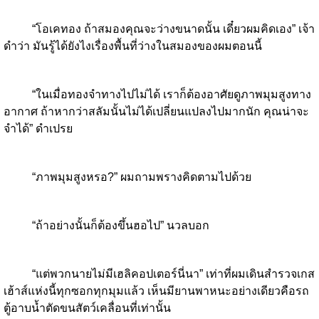
“โอเคทอง ถ้าสมองคุณจะว่างขนาดนั้น เดี๋ยวผมคิดเอง” เจ้า
ดำว่า มันรู้ได้ยังไงเรื่องพื้นที่ว่างในสมองของผมตอนนี้
“ในเมื่อทองจำทางไปไม่ได้ เราก็ต้องอาศัยดูภาพมุมสูงทาง
อากาศ ถ้าหากว่าสลัมนั้นไม่ได้เปลี่ยนแปลงไปมากนัก คุณน่าจะ
จำได้” ดำเปรย
“ภาพมุมสูงหรอ?” ผมถามพรางคิดตามไปด้วย
“ถ้าอย่างนั้นก็ต้องขึ้นฮอไป” นวลบอก
“แต่พวกนายไม่มีเฮลิคอปเตอร์นี่นา” เท่าที่ผมเดินสำรวจเกส
เฮ้าส์แห่งนี้ทุกซอกทุกมุมแล้ว เห็นมียานพาหนะอย่างเดียวคือรถ
ตู้อาบน้ำตัดขนสัตว์เคลื่อนที่เท่านั้น