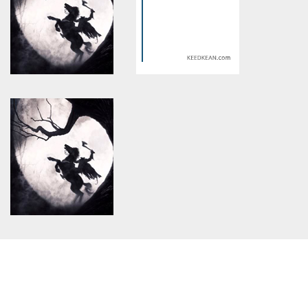
version of PHP) in
version of PHP) in
/home/keedkean/domains/keedkean.com/public_html/include/article/sh
/home/keedkean/domains/keedkean.com/pub
on line
534
on line
534
A Fresh Take on Interactive
2026 旗艦霧化新標竿：東京魔
Entertainment Platforms
盒 Tokyo Mohoo 深度評測與口
味全解析
Warning
: Use of undefined
Warning
: Use of undefined
constant article_topic -
constant article_topic -
assumed 'article_topic' (this
assumed 'article_topic' (this
will throw an Error in a future
will throw an Error in a future
version of PHP) in
version of PHP) in
/home/keedkean/domains/keedkean.com/public_html/include/article/sh
/home/keedkean/domains/keedkean.com/pub
on line
534
on line
534
IQOS二回機缺點與評價｜二次
The Ultimate Gaming Platform
加熱主機值得買嗎？用戶真實
for All
回饋
Warning
: Use of undefined
constant article_topic -
assumed 'article_topic' (this
will throw an Error in a future
version of PHP) in
/home/keedkean/domains/keedkean.com/public_html/include/article/sh