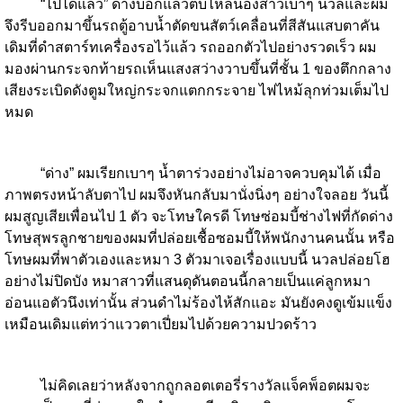
“ไปได้แล้ว” ด่างบอกแล้วตบไหล่น้องสาวเบาๆ นวลและผม
จึงรีบออกมาขึ้นรถตู้อาบน้ำตัดขนสัตว์เคลื่อนที่สีสันแสบตาคัน
เดิมที่ดำสตาร์ทเครื่องรอไว้แล้ว รถออกตัวไปอย่างรวดเร็ว ผม
มองผ่านกระจกท้ายรถเห็นแสงสว่างวาบขึ้นที่ชั้น 1 ของตึกกลาง
เสียงระเบิดดังตูมใหญ่กระจกแตกกระจาย ไฟไหม้ลุกท่วมเต็มไป
หมด
“ด่าง” ผมเรียกเบาๆ น้ำตาร่วงอย่างไม่อาจควบคุมได้ เมื่อ
ภาพตรงหน้าลับตาไป ผมจึงหันกลับมานั่งนิ่งๆ อย่างใจลอย วันนี้
ผมสูญเสียเพื่อนไป 1 ตัว จะโทษใครดี โทษซ่อมบี้ช่างไฟที่กัดด่าง
โทษสุพรลูกชายของผมที่ปล่อยเชื้อซอมบี้ให้พนักงานคนนั้น หรือ
โทษผมที่พาตัวเองและหมา 3 ตัวมาเจอเรื่องแบบนี้ นวลปล่อยโฮ
อย่างไม่ปิดบัง หมาสาวที่แสนดุดันตอนนี้กลายเป็นแค่ลูกหมา
อ่อนแอตัวนึงเท่านั้น ส่วนดำไม่ร้องไห้สักแอะ มันยังคงดูเข้มแข็ง
เหมือนเดิมแต่ทว่าแววตาเปี่ยมไปด้วยความปวดร้าว
ไม่คิดเลยว่าหลังจากถูกลอตเตอรี่รางวัลแจ็คพ็อตผมจะ