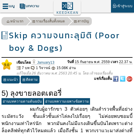
เมนู
บทความ
เข้าสู่ระบบ
KEEDKEAN
หน้าแรก
รวมเรื่องสั้นทั้งหมด
สารบัญ
Skip ความจนทะลุมิติ (Poor
boy & Dogs)
วันที่
15 กันยายน พ.ศ. 2559
เวลา
22.37 น.
เขียนโดย
January13
9.0
7 บท
1 วิจารณ์
15.08K อ่าน
แก้ไขเมื่อ 26 ธันวาคม พ.ศ. 2563 20.45 น. โดย เจ้าของเรื่องสั้น
แชร์เรื่องสั้น
แนะนำ
ติดตาม
5) ลุงขายลอตเตอรี่​
อ่านบทความตามต้นฉบับ
อ่านบทความเฉพาะข้อความ
ผมกับผู้อารักขา 3 ตัวค่อยๆ เดินสำรวจพื้นที่อย่าง
ระมัดระวัง ชั้นแล้วชั้นเล่าไล่ลงไปเรื่อยๆ ไม่ค่อยพบซอมบี้
พนักงานเท่าไหร่นัก พวกมันคงไม่มีแรงเดินขึ้นบันไดเพราะด่าง
ล็อคลิฟท์ทุกตัวไว้หมดแล้ว เมื่อถึงชั้น 1 พวกเราแวะมาส่งด่างที่