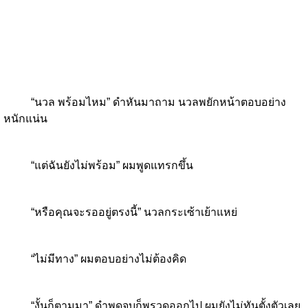
“นวล พร้อมไหม” ดำหันมาถาม นวลพยักหน้าตอบอย่าง
หนักแน่น
“แต่ฉันยังไม่พร้อม” ผมพูดแทรกขึ้น
“หรือคุณจะรออยู่ตรงนี้” นวลกระเซ้าเย้าแหย่
“ไม่มีทาง” ผมตอบอย่างไม่ต้องคิด
“งั้นก็ตามมา” ดำพูดจบก็พรวดออกไป ผมยังไม่ทันตั้งตัวเลย