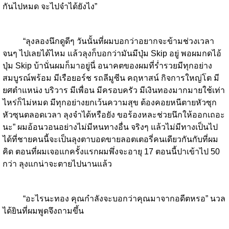
กันไปหมด จะไปจำได้ยังไง”
“ลุงลองนึกดูดีๆ วันนั้นที่ผมบอกว่าอยากจะข้ามช่วงเวลา
จนๆ ไปเลยได้ไหม แล้วลุงก็บอกว่ามันมีปุ่ม Skip อยู่ พอผมกดไอ้
ปุ่ม Skip บ้านั่นผมก็มาอยู่นี่ อนาคตของผมที่ร่ำรวยมีทุกอย่าง
สมบูรณ์พร้อม มีเรือยอร์ช รถลีมูซีน คฤหาสน์ กิจการใหญ่โต มี
ยศตำแหน่ง บริวาร มีเพื่อน มีครอบครัว มีเงินทองมากมายใช้เท่า
ไหร่ก็ไม่หมด มีทุกอย่างยกเว้นความสุข ต้องคอยหนีตายหัวซุก
หัวซุนตลอดเวลา ลุงจำได้หรือยัง ขอร้องหละช่วยนึกให้ออกเถอะ
นะ” ผมอ้อนวอนอย่างไม่มีหนทางอื่น จริงๆ แล้วไม่มีทางเป็นไป
ได้ที่ชายคนนี้จะเป็นลุงตาบอดขายลอตเตอรี่คนเดียวกันกับที่ผม
คิด ตอนที่ผมเจอแกครั้งแรกผมพึ่งจะอายุ 17 ตอนนี้ปาเข้าไป 50
กว่า ลุงแกน่าจะตายไปนานแล้ว
“อะไรนะทอง คุณกำลังจะบอกว่าคุณมาจากอดีตหรอ” นวล
ได้ยินที่ผมพูดจึงถามขึ้น