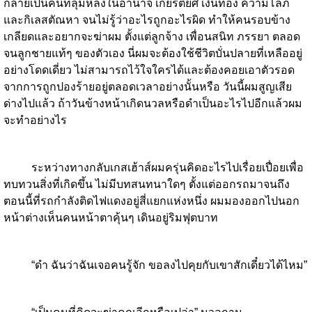
กลายเป็นคนที่ลุ่มหลงในอำนาจ เกียรติยศ เงินทอง ความโลภ
และกิเลสตัณหา จนไม่รู้ว่าอะไรถูกอะไรผิด ทำให้คนรอบข้าง
เกลียดและอยากจะฆ่าผม ตั้งแต่ลูกจ้าง เพื่อนสนิท ภรรยา ตลอด
จนลูกชายแท้ๆ ของตัวเอง นี่ผมจะต้องใช้ชีวิตบั่นปลายที่เหลืออยู่
อย่างโดดเดี่ยว ไม่สามารถไว้ใจใครได้และต้องคอยเอาตัวรอด
จากการถูกปองร้ายอยู่ตลอดเวลาอย่างนั้นหรือ วันนี้ผมสูญเสีย
ด่างไปแล้ว ถ้าวันข้างหน้าเกิดนวลหรือดำเป็นอะไรไปอีกแล้วผม
จะทำอย่างไร
ระหว่างทางกลับเกสเฮ้าส์ผมครุ่นคิดอะไรไปเรื่อยเปื่อยเพื่อ
ทบทวนสิ่งที่เกิดขึ้น ไม่มีบทสนทนาใดๆ ตั้งแต่ออกรถมาจนถึง
ตอนนี้ที่รถกำลังติดไฟแดงอยู่สี่แยกแห่งหนึ่ง ผมมองออกไปนอก
หน้าต่างเห็นคนหน้าตาคุ้นๆ เดินอยู่ริมฟุตบาท
“ดำ ฉันว่าฉันเจอคนรู้จัก ขอลงไปคุยกับเขาสักเดี๋ยวได้ไหม”