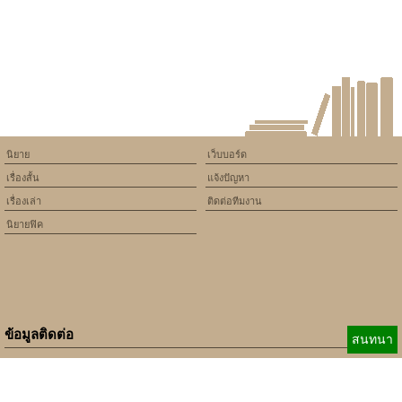
on line
534
Step into the World of
JLMMM: A Revolutionary
Gaming Platform
นิยาย
เว็บบอร์ด
เรื่องสั้น
แจ้งปัญหา
เรื่องเล่า
ติดต่อทีมงาน
นิยายฟิค
ข้อมูลติดต่อ
สนทนา
E-mail:
b_beginner@hotmail.com
xbeginner01@gmail.com