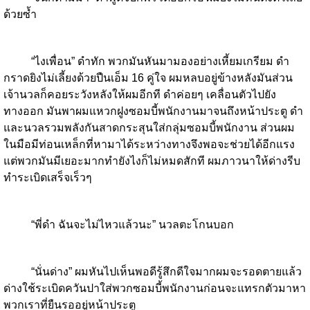
ด้วยซ้ำ
“ไงเพื่อน” ดำทัก พวกมันหันมามองอย่างเหี้ยมเกรียม ดำ
กราดยิงไม่เลี้ยงด้วยปืนเอ็ม 16 คู่ใจ ผมหลบอยู่ข้างหลังมันส่วน
เจ้านวลก็คอยระวังหลังให้ผมอีกที ดำค่อยๆ เคลื่อนตัวไปยัง
ทางออก มันพาผมแหวกฝูงซอมบี้พนักงานมาจนถึงหน้าประตู ดำ
และนวลรวมพลังกันสาดกระสุนใส่กลุ่มซอมบี้พนักงาน ส่วนผม
ในมือมีท่อนเหล็กที่หามาได้ระหว่างทางจึงพอจะช่วยได้อีกแรง
แต่พวกมันมีเยอะมากทำยังไงก็ไม่หมดสักที ผมภาวนาให้ด่างรีบ
ทำระเบิดเสร็จเร็วๆ
“พี่ดำ ฉันจะไม่ไหวแล้วนะ” นวลตะโกนบอก
“นั่นด่าง” ผมหันไปเห็นพอดีรู้สึกดีใจมากผมจะรอดตายแล้ว
ด่างใช้ระเบิดควันปาใส่พวกซอมบี้พนักงานก่อนจะแทรกตัวมาหา
พวกเราที่ยืนรออยู่หน้าประตู