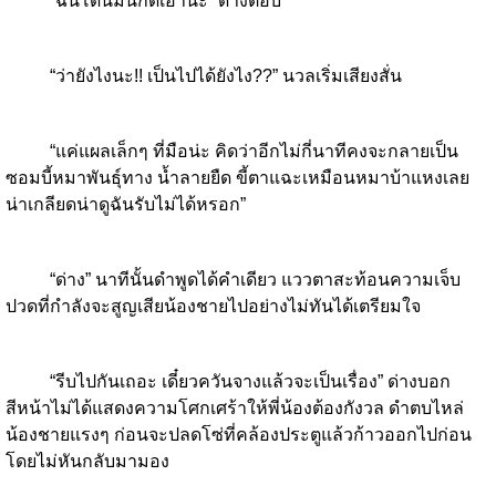
“ฉันโดนมันกัดเอาน่ะ” ด่างตอบ
“ว่ายังไงนะ!! เป็นไปได้ยังไง??” นวลเริ่มเสียงสั่น
“แค่แผลเล็กๆ ที่มือน่ะ คิดว่าอีกไม่กี่นาทีคงจะกลายเป็น
ซอมบี้หมาพันธุ์ทาง น้ำลายยืด ขี้ตาแฉะเหมือนหมาบ้าแหงเลย
น่าเกลียดน่าดูฉันรับไม่ได้หรอก”
“ด่าง” นาทีนั้นดำพูดได้คำเดียว แววตาสะท้อนความเจ็บ
ปวดที่กำลังจะสูญเสียน้องชายไปอย่างไม่ทันได้เตรียมใจ
“รีบไปกันเถอะ เดี๋ยวควันจางแล้วจะเป็นเรื่อง” ด่างบอก
สีหน้าไม่ได้แสดงความโศกเศร้าให้พี่น้องต้องกังวล ดำตบไหล่
น้องชายแรงๆ ก่อนจะปลดโซ่ที่คล้องประตูแล้วก้าวออกไปก่อน
โดยไม่หันกลับมามอง