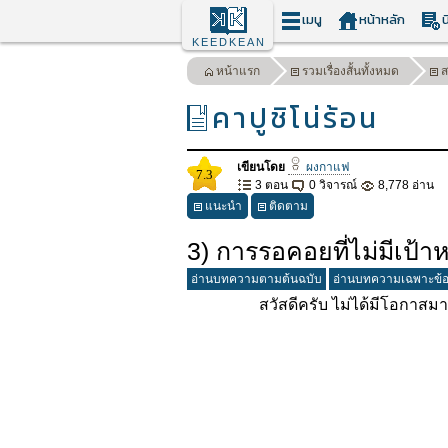
เมนู
หน้าหลัก
น
KEEDKEAN
หน้าแรก
รวมเรื่องสั้นทั้งหมด
ส
คาปูชิโน่ร้อน
เขียนโดย
ผงกาแฟ
7.3
3 ตอน
0 วิจารณ์
8,778 อ่าน
แนะนำ
ติดตาม
3) การรอคอยที่ไม่มีเป้
อ่านบทความตามต้นฉบับ
อ่านบทความเฉพาะข้
สวัสดีครับ ไม่ได้มีโอกาสมาเขีย