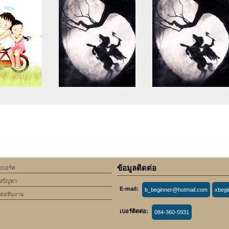
se of undefined
Warning
: Use of undefined
Warning
: Use of undefine
rticle_topic -
constant article_topic -
constant article_topic -
cle_topic' (this
assumed 'article_topic' (this
assumed 'article_topic' (thi
Error in a future
will throw an Error in a future
will throw an Error in a futu
 of PHP) in
version of PHP) in
version of PHP) in
lic_html/include/article/show.php
an/domains/keedkean.com/public_html/include/article/show.php
/home/keedkean/domains/keedkean.com/public_html/inc
/home/keedkean/domains/k
ine
534
on line
534
on line
534
ข้อมูลติดต่อ
็บบอร์ด
 Red Light Areas
aw8pro1com
aw8pro1com
้งปัญหา
A Complex Social
E-mail:
b_beginner@hotmail.com
xbeg
abric
ดต่อทีมงาน
เบอร์ติดต่อ:
084-360-5931