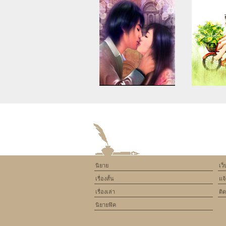
Warning
: Use of undefined
Warning
: U
constant article_topic -
constant a
assumed 'article_topic' (this
assumed 'arti
will throw an Error in a future
will throw an 
version of PHP) in
version
/home/keedkean/domains/keedkean.com/pub
/home/keedke
on line
534
on l
นิยาย
เว
HOW TO BOOK AN
Exploring the
เรื่องสั้น
แจ
APPOINTMENT FOR SEXY
of Kolkata: 
COLLEGE CALL GIRLS
F
เรื่องเล่า
ติ
BABUGHAT ?
นิยายฟิค