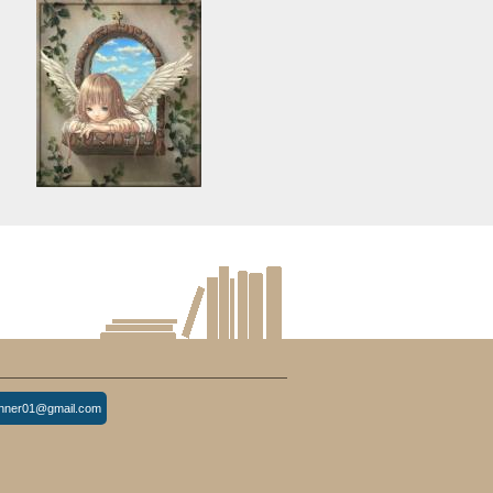
d
Warning
: Use of undefined
constant article_topic -
s
assumed 'article_topic' (this
re
will throw an Error in a future
version of PHP) in
lude/article/show.php
eedkean.com/public_html/include/article/show.php
/home/keedkean/domains/keedkean.com/public_html/include/article
on line
534
Shibpur Premium Escort &
Companionship Services
inner01@gmail.com