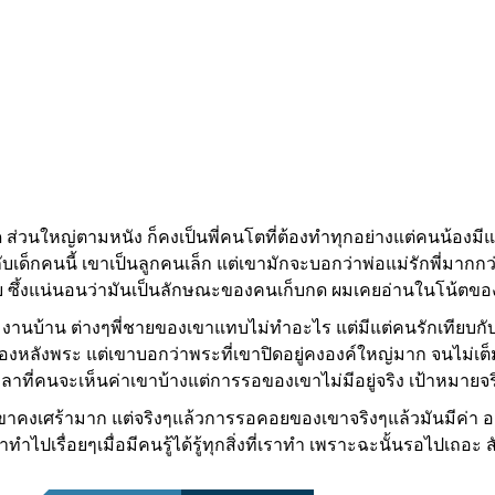
วนใหญ่ตามหนัง ก็คงเป็นพี่คนโตที่ต้องทำทุกอย่างแต่คนน้องมีแต่
ับเด็กคนนี้ เขาเป็นลูกคนเล็ก แต่เขามักจะบอกว่าพ่อแม่รักพี่มากกว
ซึ้งแน่นอนว่ามันเป็นลักษณะของคนเก็บกด ผมเคยอ่านในโน้ตขอ
ง งานบ้าน ต่างๆพี่ชายของเขาแทบไม่ทำอะไร แต่มีแต่คนรักเทียบกั
หลังพระ แต่เขาบอกว่าพระที่เขาปิดอยู่คงองค์ใหญ่มาก จนไม่เต็มสั
าที่คนจะเห็นค่าเขาบ้างแต่การรอของเขาไม่มีอยู่จริง เป้าหมายจริ
่รู้เขาคงเศร้ามาก แต่จริงๆแล้วการรอคอยของเขาจริงๆแล้วมันมีค่า 
าทำไปเรื่อยๆเมื่อมีคนรู้ได้รู้ทุกสิ่งที่เราทำ เพราะฉะนั้นรอไปเถอะ 