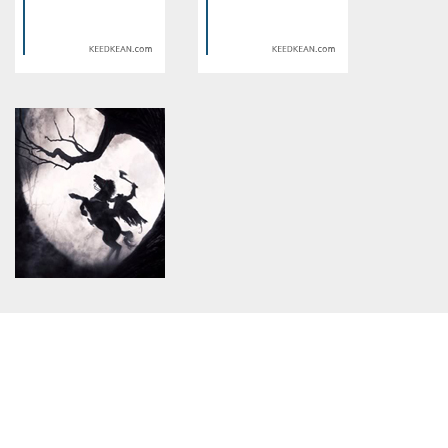
/home/keedkean/domains/keedkean.com/public_html/include/article/sh
/home/keedkean/domains/keedkean.com/pub
on line
534
on line
534
711php: A Smart Platform for
90jili: A Dynamic Platform for
Modern Digital Entertainment
Modern Interactive
Entertainment
Warning
: Use of undefined
Warning
: Use of undefined
constant article_topic -
constant article_topic -
assumed 'article_topic' (this
assumed 'article_topic' (this
will throw an Error in a future
will throw an Error in a future
version of PHP) in
version of PHP) in
/home/keedkean/domains/keedkean.com/public_html/include/article/sh
/home/keedkean/domains/keedkean.com/pub
on line
534
on line
534
Mastering the Catch: How to
Discover the Excitement of
Catch or Buy Flabébé in
Digital Entertainment with
Pokémon Legends: Z-A
Daybet
Warning
: Use of undefined
constant article_topic -
assumed 'article_topic' (this
will throw an Error in a future
version of PHP) in
/home/keedkean/domains/keedkean.com/public_html/include/article/sh
on line
534