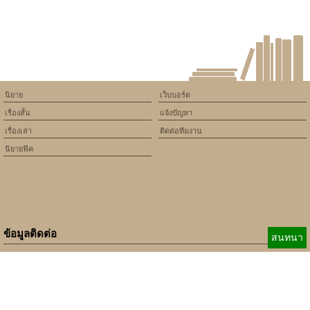
Unleash Fun and Freedom with
Daybet
นิยาย
เว็บบอร์ด
เรื่องสั้น
แจ้งปัญหา
เรื่องเล่า
ติดต่อทีมงาน
นิยายฟิค
ข้อมูลติดต่อ
สนทนา
E-mail:
b_beginner@hotmail.com
xbeginner01@gmail.com
เบอร์ติดต่อ:
084-360-5931