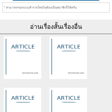
* สามารถกรอกแบบสำรวจโดยไม่ต้องเป็นสมาชิกก็ได้ครับ
อ่านเรื่องสั้นเรื่องอื่น
Warning
: Use of undefined
Warning
: Use of undefined
constant article_topic -
constant article_topic -
assumed 'article_topic' (this
assumed 'article_topic' (this
will throw an Error in a future
will throw an Error in a future
version of PHP) in
version of PHP) in